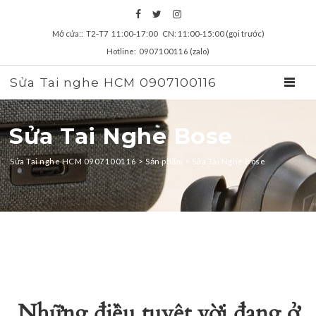
Mở cửa:: T2‑T7 11:00‑17:00 CN: 11:00‑15:00 (gọi trước)
Hotline: 0907100116 (zalo)
Sửa Tai nghe HCM 0907100116
TOGGL
Sửa Tai Nghe Bose
Sửa Tai nghe HCM 0907100116
>
Sản phẩm
>
Sửa Tai Nghe Bose
zz
Những điều tuyệt vời đang ở