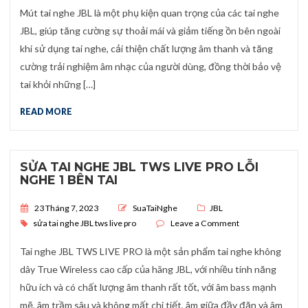
Mút tai nghe JBL là một phụ kiện quan trọng của các tai nghe
JBL, giúp tăng cường sự thoải mái và giảm tiếng ồn bên ngoài
khi sử dụng tai nghe, cải thiện chất lượng âm thanh và tăng
cường trải nghiệm âm nhạc của người dùng, đồng thời bảo vệ
tai khỏi những […]
READ MORE
SỬA TAI NGHE JBL TWS LIVE PRO LỖI
NGHE 1 BÊN TAI
Posted on
23 Tháng 7, 2023
SuaTaiNghe
JBL
on SỬA TAI NGHE 
sửa tai nghe JBL tws live pro
Leave a Comment
Tai nghe JBL TWS LIVE PRO là một sản phẩm tai nghe không
dây True Wireless cao cấp của hãng JBL, với nhiều tính năng
hữu ích và có chất lượng âm thanh rất tốt, với âm bass mạnh
mẽ, âm trầm sâu và không mất chi tiết, âm giữa đầy đặn và âm