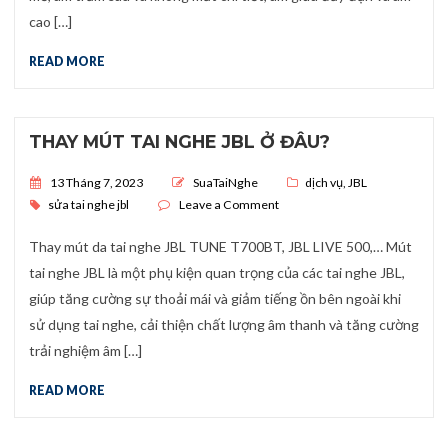
cao […]
READ MORE
THAY MÚT TAI NGHE JBL Ở ĐÂU?
Posted on
13 Tháng 7, 2023
SuaTaiNghe
dịch vụ
,
JBL
on THAY MÚT TAI NGHE JBL Ở
sửa tai nghe jbl
Leave a Comment
Thay mút da tai nghe JBL TUNE T700BT, JBL LIVE 500,… Mút
tai nghe JBL là một phụ kiện quan trọng của các tai nghe JBL,
giúp tăng cường sự thoải mái và giảm tiếng ồn bên ngoài khi
sử dụng tai nghe, cải thiện chất lượng âm thanh và tăng cường
trải nghiệm âm […]
READ MORE