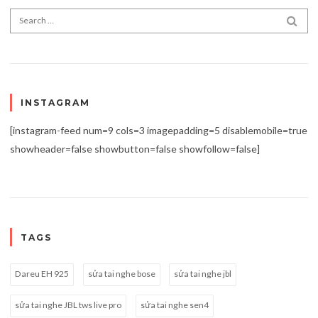
Search for:
SEA
INSTAGRAM
[instagram-feed num=9 cols=3 imagepadding=5 disablemobile=true
showheader=false showbutton=false showfollow=false]
TAGS
Dareu EH 925
sửa tai nghe bose
sửa tai nghe jbl
sửa tai nghe JBL tws live pro
sửa tai nghe sen4