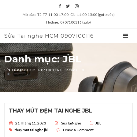
Mở cửa:: T2‑T7 11:00‑17:00 CN: 11:00‑15:00 (gọi trước)
Hotline: 0907100116 (zalo)
Sửa Tai nghe HCM 0907100116
TOGGL
Danh mục: JBL
Sửa Tai nghe HCM 0907100116
>
Tin tức
>
JBL
zz
THAY MÚT ĐỆM TAI NGHE JBL
Posted on
21 Tháng 11, 2023
SuaTaiNghe
JBL
on THAY MÚT ĐỆM TAI NG
thay mút tai nghe jbl
Leave a Comment