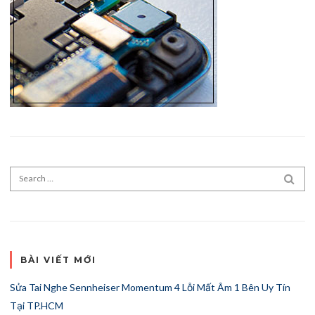
Search for:
SEA
BÀI VIẾT MỚI
Sửa Tai Nghe Sennheiser Momentum 4 Lỗi Mất Âm 1 Bên Uy Tín
Tại TP.HCM