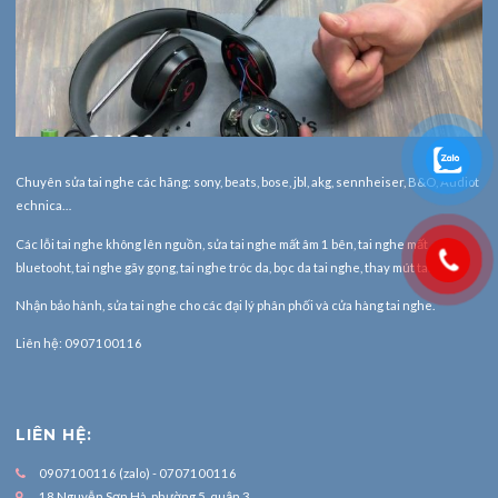
Chuyên sửa tai nghe các hãng: sony, beats, bose, jbl, akg, sennheiser, B&O, Audiot
echnica…
Các lỗi tai nghe không lên nguồn, sửa tai nghe mất âm 1 bên, tai nghe mất
bluetooht, tai nghe gãy gọng, tai nghe tróc da, bọc da tai nghe, thay mút tai nghe.
Nhận bảo hành,
sửa tai nghe
cho các đại lý phân phối và cửa hàng tai nghe.
Liên hệ: 0907100116
LIÊN HỆ:
0907100116 (zalo) - 0707100116
18 Nguyễn Sơn Hà, phường 5, quận 3