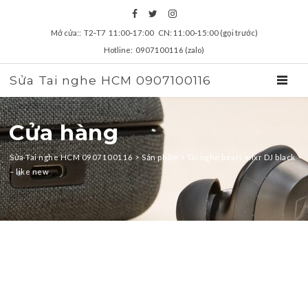
Mở cửa:: T2‑T7 11:00‑17:00 CN: 11:00‑15:00 (gọi trước)
Hotline: 0907100116 (zalo)
Sửa Tai nghe HCM 0907100116
TOGGL
Cửa hàng
Sửa Tai nghe HCM 0907100116
>
Sản phẩm
>
Tai nghe beats mixr DJ black
– like new
zz