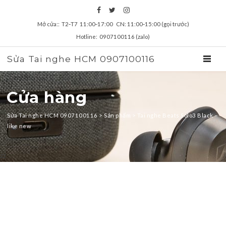
Mở cửa:: T2‑T7 11:00‑17:00 CN: 11:00‑15:00 (gọi trước)
Hotline: 0907100116 (zalo)
Sửa Tai nghe HCM 0907100116
TOGGL
Cửa hàng
Sửa Tai nghe HCM 0907100116
>
Sản phẩm
>
Tai nghe Beats Solo3 Black –
like new
zz