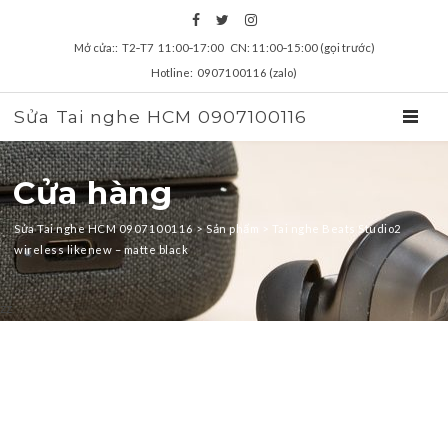
Mở cửa:: T2‑T7 11:00‑17:00 CN: 11:00‑15:00 (gọi trước)
Hotline: 0907100116 (zalo)
Sửa Tai nghe HCM 0907100116
TOGGL
Cửa hàng
Sửa Tai nghe HCM 0907100116
>
Sản phẩm
>
Tai nghe Beats Studio2
wireless likenew – matte black
zz