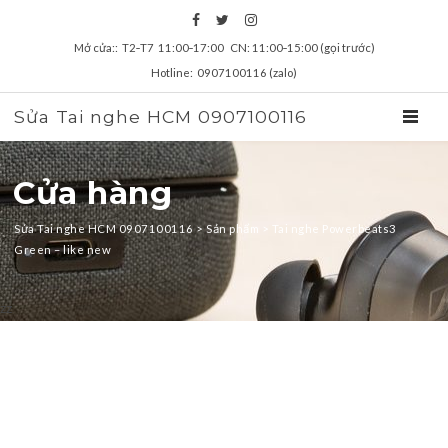
Mở cửa:: T2‑T7 11:00‑17:00 CN: 11:00‑15:00 (gọi trước)
Hotline: 0907100116 (zalo)
Sửa Tai nghe HCM 0907100116
TOGGL
Cửa hàng
Sửa Tai nghe HCM 0907100116
>
Sản phẩm
>
Tai nghe Powerbeats3
Green – like new
zz