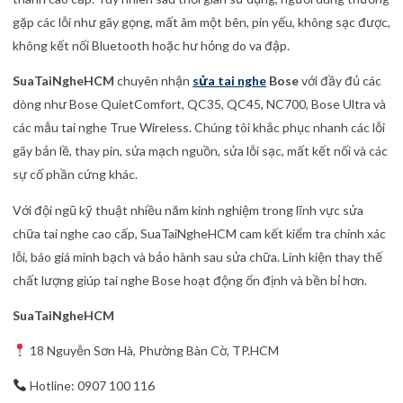
gặp các lỗi như gãy gọng, mất âm một bên, pin yếu, không sạc được,
không kết nối Bluetooth hoặc hư hỏng do va đập.
SuaTaiNgheHCM
chuyên nhận
sửa tai nghe
Bose
với đầy đủ các
dòng như Bose QuietComfort, QC35, QC45, NC700, Bose Ultra và
các mẫu tai nghe True Wireless. Chúng tôi khắc phục nhanh các lỗi
gãy bản lề, thay pin, sửa mạch nguồn, sửa lỗi sạc, mất kết nối và các
sự cố phần cứng khác.
Với đội ngũ kỹ thuật nhiều năm kinh nghiệm trong lĩnh vực sửa
chữa tai nghe cao cấp, SuaTaiNgheHCM cam kết kiểm tra chính xác
lỗi, báo giá minh bạch và bảo hành sau sửa chữa. Linh kiện thay thế
chất lượng giúp tai nghe Bose hoạt động ổn định và bền bỉ hơn.
SuaTaiNgheHCM
18 Nguyễn Sơn Hà, Phường Bàn Cờ, TP.HCM
Hotline: 0907 100 116