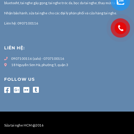
bluetooht, tai nghe gãy gọng, tai nghe tróc da, bọc da tai nghe, thay mút tai nghe.
Nhận bảo hành,
sửa tai nghe
cho các đại lý phân phối và cửa hàng tai nghe.
Liên hệ: 0907100116
LIÊN HỆ:
0907100116 (zalo) - 0707100116
18 Nguyễn Sơn Hà, phường 5, quận 3
FOLLOW US
Sửa tai nghe HCM @2016