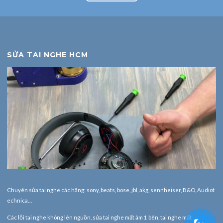
SỬA TAI NGHE HCM
Chuyên sửa tai nghe các hãng: sony, beats, bose, jbl, akg, sennheiser, B&O, Audiot
echnica…
Các lỗi tai nghe không lên nguồn, sửa tai nghe mất âm 1 bên, tai nghe mất