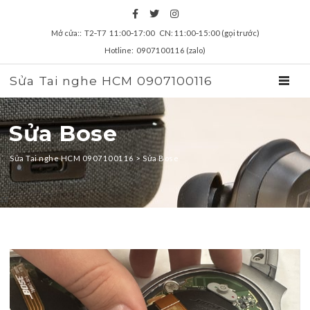
Mở cửa:: T2‑T7 11:00‑17:00 CN: 11:00‑15:00 (gọi trước)
Hotline: 0907100116 (zalo)
Sửa Tai nghe HCM 0907100116
TOGGL
Sửa Bose
Sửa Tai nghe HCM 0907100116
>
Sửa Bose
zz