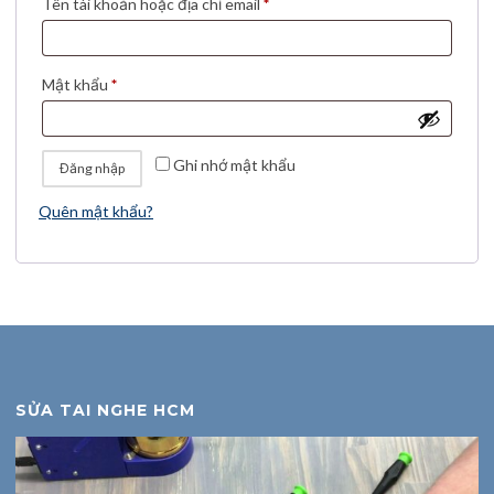
Bắt buộc
Tên tài khoản hoặc địa chỉ email
*
Bắt buộc
Mật khẩu
*
Ghi nhớ mật khẩu
Đăng nhập
Quên mật khẩu?
SỬA TAI NGHE HCM