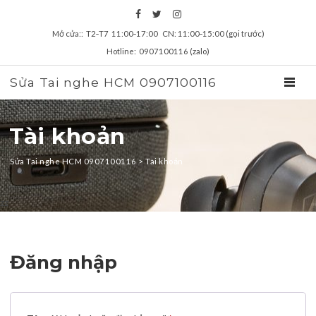
Mở cửa:: T2‑T7 11:00‑17:00 CN: 11:00‑15:00 (gọi trước)
Hotline: 0907100116 (zalo)
Sửa Tai nghe HCM 0907100116
TOGGL
Tài khoản
Sửa Tai nghe HCM 0907100116
>
Tài khoản
zz
Đăng nhập