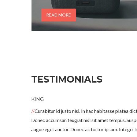
bên, âm thanh chập chờn, lúc nghe được lúc
không hoặc mất tiếng hoàn toàn. Nguyên
READ MORE
nhân thường đến từ đứt dây […]
TESTIMONIALS
KING
s a tempor.
Curabitur id justo nisi. In hac habitasse platea d
dum, nibh
Donec accumsan feugiat nisl sit amet tempus. Susp
usto
augue eget auctor. Donec ac tortor ipsum. Integer lu