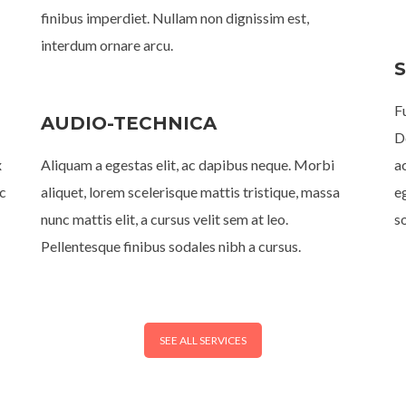
finibus imperdiet. Nullam non dignissim est,
interdum ornare arcu.
S
F
AUDIO-TECHNICA
D
x
Aliquam a egestas elit, ac dapibus neque. Morbi
a
ec
aliquet, lorem scelerisque mattis tristique, massa
e
nunc mattis elit, a cursus velit sem at leo.
s
Pellentesque finibus sodales nibh a cursus.
SEE ALL SERVICES