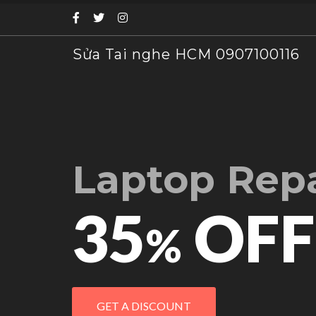
Sửa Tai nghe HCM 0907100116
Laptop Repa
35
OFF
%
GET A DISCOUNT