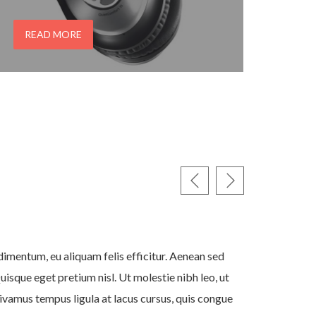
bền ấn tượng. Tuy nhiên, sau một thời gian
sử dụng, thiết bị có thể gặp các vấn đề như
READ MORE
nhanh […]
QUARTER
imentum, eu aliquam felis efficitur. Aenean sed
Nulla gra
Quisque eget pretium nisl. Ut molestie nibh leo, ut
Nulla quis
 Vivamus tempus ligula at lacus cursus, quis congue
dolor phare