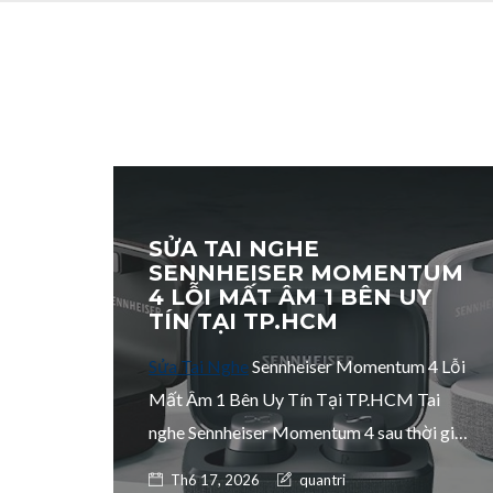
SỬA TAI NGHE
SENNHEISER MOMENTUM
4 LỖI MẤT ÂM 1 BÊN UY
TÍN TẠI TP.HCM
Sửa Tai Nghe
Sennheiser Momentum 4 Lỗi
Mất Âm 1 Bên Uy Tín Tại TP.HCM Tai
nghe Sennheiser Momentum 4 sau thời gian
sử dụng có thể gặp tình trạng mất âm 1
Posted on
Author:
Th6 17, 2026
quantri