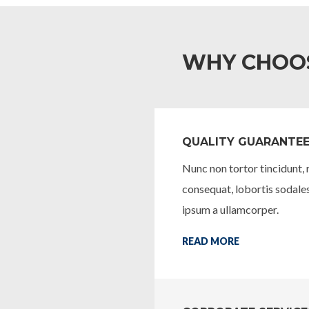
WHY CHOO
QUALITY GUARANTE
Nunc non tortor tincidunt, r
consequat, lobortis sodales 
ipsum a ullamcorper.
READ MORE