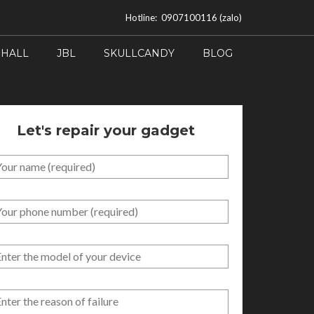
Hotline: 0907100116 (zalo)
HALL
JBL
SKULLCANDY
BLOG
Let's repair your gadget