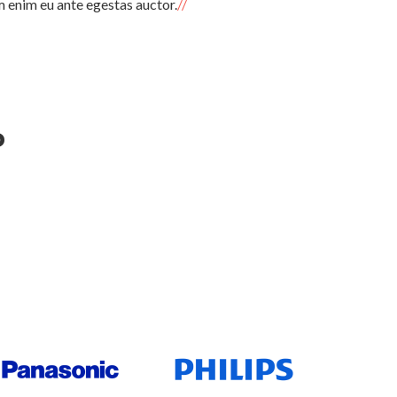
 enim eu ante egestas auctor.
pharetra e
P