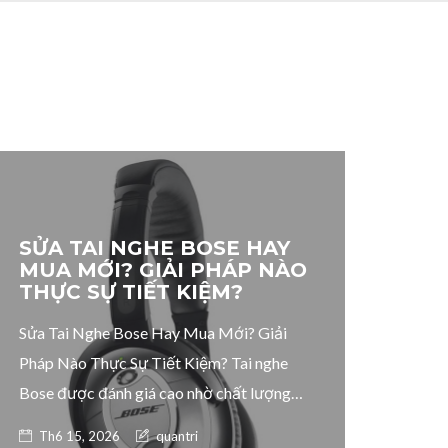
SỬA TAI NGHE BOSE HAY
MUA MỚI? GIẢI PHÁP NÀO
THỰC SỰ TIẾT KIỆM?
Sửa Tai Nghe Bose Hay Mua Mới? Giải
Pháp Nào Thực Sự Tiết Kiệm? Tai nghe
Bose được đánh giá cao nhờ chất lượng
âm thanh vượt trội, thiết kế cao cấp và độ
Posted on
Author:
Th6 15, 2026
quantri