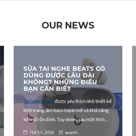
OUR NEWS
SỬA TAI NGHE BEATS CÓ
DÙNG ĐƯỢC LÂU DÀI
KHÔNG? NHỮNG ĐIỀU
BẠN CẦN BIẾT
Tai nghe Beats
được yêu thích nhờ thiết kế
thời trang, âm bass mạnh mẽ và khả năng
kết nối ổn định. Tuy nhiên, sau một thời
gian sử dụng, thiết bị có thể gặp các lỗi
Posted on
Author:
Th6 15, 2026
quantri