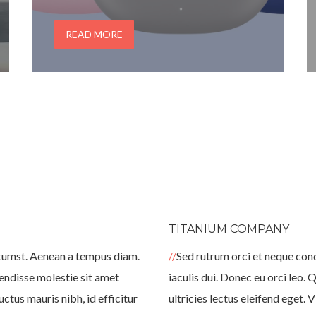
như mất tiếng một bên, không nhận sạc,
nhanh hết pin hoặc kết nối Bluetooth chập
READ MORE
chờn. Khi […]
TITANIUM COMPANY
ictumst. Aenean a tempus diam.
Sed rutrum orci et neque cond
endisse molestie sit amet
iaculis dui. Donec eu orci leo. 
ctus mauris nibh, id efficitur
ultricies lectus eleifend eget.