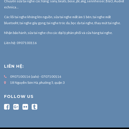
Chuyên sửa tai nghe các hãng: sony, beats, bose, jbl, akg, sennheiser, B&O, Audiot
echnica…
Các lỗi tai nghe không lên nguồn, sửa tai nghe mất âm 1 bên, tai nghe mất
bluetooht, tai nghe gãy gọng, tai nghe tróc da, bọc da tai nghe, thay mút tai nghe.
Nhận bảo hành,
sửa tai nghe
cho các đại lý phân phối và cửa hàng tai nghe.
Liên hệ: 0907100116
LIÊN HỆ:
0907100116 (zalo) - 0707100116
18 Nguyễn Sơn Hà, phường 5, quận 3
FOLLOW US