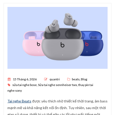
Posted on
15 Tháng 6, 2026
quantri
beats
,
Blog
sửa tai nghe bose
,
Sửa tai nghe sennheiser tws
,
thay pin tai
nghe sony
Tai nghe Beats
được yêu thích nhờ thiết kế thời trang, âm bass
mạnh mẽ và khả năng kết nối ổn định. Tuy nhiên, sau một thời
gian sử dụng, thiết bị có thể gặp các lỗi như mất tiếng một