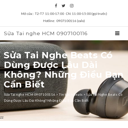
Mở cửa:: T2‑T7 11:00‑17:00 CN: 11:00‑15:00 (gọi trước)
Hotline: 0907100116 (zalo)
Sửa Tai nghe HCM 0907100116
TOGGL
Sửa Tai Nghe Beats Có
Dùng Được Lâu Dài
Không? Những Điều Bạn
Cần Biết
Sửa Tai nghe HCM 0907100116
>
Tin tức
>
beats
>
Sửa Tai Nghe Beats Có
Dùng Được Lâu Dài Không? Những Điều Bạn Cần Biết
zz