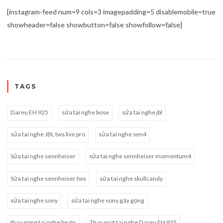
[instagram-feed num=9 cols=3 imagepadding=5 disablemobile=true
showheader=false showbutton=false showfollow=false]
TAGS
Dareu EH 925
sửa tai nghe bose
sửa tai nghe jbl
sửa tai nghe JBL tws live pro
sửa tai nghe sen4
Sửa tai nghe sennheiser
sửa tai nghe sennheiser momentum4
Sửa tai nghe sennheiser tws
sửa tai nghe skullcandy
sửa tai nghe sony
sửa tai nghe sony gãy gọng
thay gọng tai nghe beats
Thay mút tai nghe Dareu EH 925