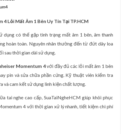
tum4
4 Lỗi Mất Âm 1 Bên Uy Tín Tại TP.HCM
ử dụng có thể gặp tình trạng mất âm 1 bên, âm thanh
ếng hoàn toàn. Nguyên nhân thường đến từ đứt dây loa
i sau thời gian dài sử dụng.
nnheiser Momentum 4
với đầy đủ các lỗi mất âm 1 bên
thay pin và sửa chữa phần cứng. Kỹ thuật viên kiểm tra
ửa và cam kết sử dụng linh kiện chất lượng.
chữa tai nghe cao cấp, SuaTaiNgheHCM giúp khôi phục
mentum 4 với thời gian xử lý nhanh, tiết kiệm chi phí