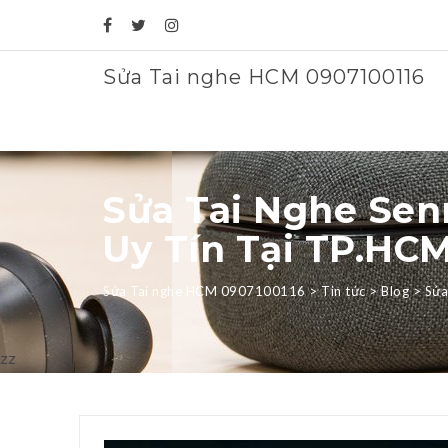
Sửa Tai nghe HCM 0907100116
Sửa Tai Nghe Sen
Uy Tín Tại TP.HC
Sửa Tai nghe HCM 0907100116
>
Tin tức
>
Blog
>
Sửa
zz