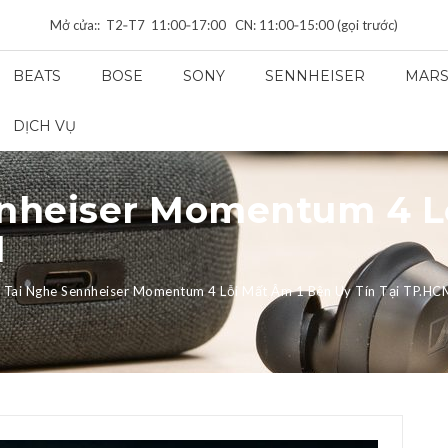
Mở cửa:: T2‑T7 11:00‑17:00 CN: 11:00‑15:00 (gọi trước)
BEATS
BOSE
SONY
SENNHEISER
MARS
DỊCH VỤ
nheiser Momentum 4 L
M
 Tai Nghe Sennheiser Momentum 4 Lỗi Mất Âm 1 Bên Uy Tín Tại TP.HC