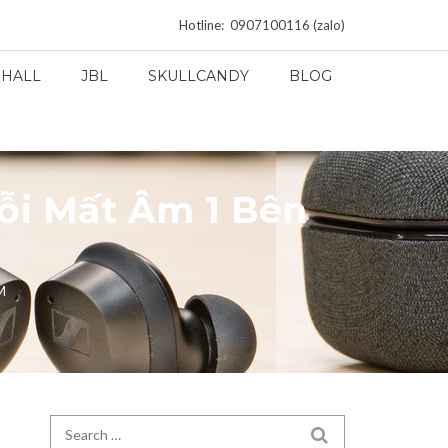
Hotline: 0907100116 (zalo)
HALL
JBL
SKULLCANDY
BLOG
ỗi Mất Âm 1 Bên
M
Search for:
SEARCH