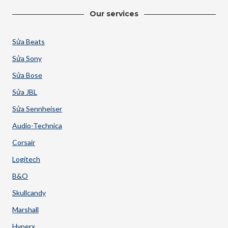
Our services
Sửa Beats
Sửa Sony
Sửa Bose
Sửa JBL
Sửa Sennheiser
Audio-Technica
Corsair
Logitech
B&O
Skullcandy
Marshall
Hyperx