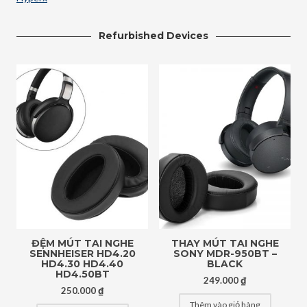
Refurbished Devices
ĐỆM MÚT TAI NGHE
THAY MÚT TAI NGHE
SENNHEISER HD4.20
SONY MDR-950BT –
HD4.30 HD4.40
BLACK
HD4.50BT
249.000
₫
250.000
₫
Thêm vào giỏ hàng