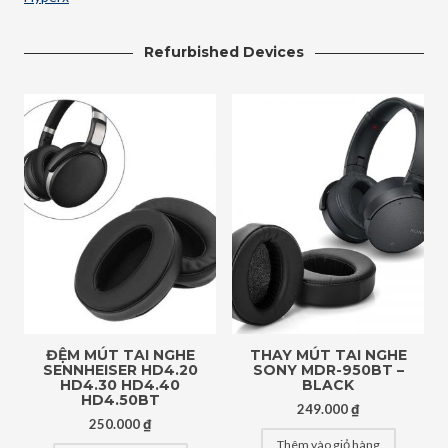
Refurbished Devices
ĐỆM MÚT TAI NGHE
THAY MÚT TAI NGHE
SENNHEISER HD4.20
SONY MDR-950BT –
HD4.30 HD4.40
BLACK
HD4.50BT
249.000
₫
250.000
₫
Thêm vào giỏ hàng