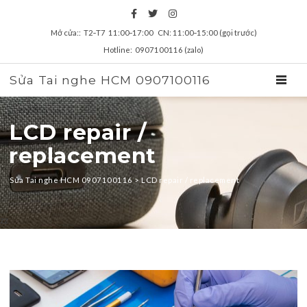
Mở cửa:: T2‑T7 11:00‑17:00 CN: 11:00‑15:00 (gọi trước)
Hotline: 0907100116 (zalo)
Sửa Tai nghe HCM 0907100116
TOGGL
LCD repair /
replacement
Sửa Tai nghe HCM 0907100116
>
LCD repair / replacement
zz