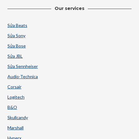
Our services
Sửa Beats
Sửa Sony
Sửa Bose
Sửa JBL
Sửa Sennheiser
Audio-Technica
Corsair
Logitech
B&O
Skullcandy
Marshall
Hyperx