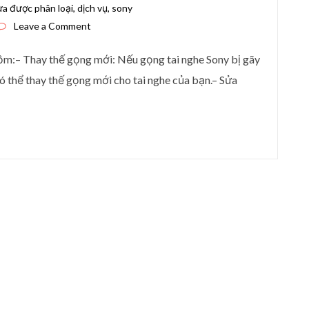
a được phân loại
,
dịch vụ
,
sony
on SỬA TAI NGHE SONY GÃY GỌNG Ở TP.HCM
Leave a Comment
ồm:– Thay thế gọng mới: Nếu gọng tai nghe Sony bị gãy
 thể thay thế gọng mới cho tai nghe của bạn.– Sửa