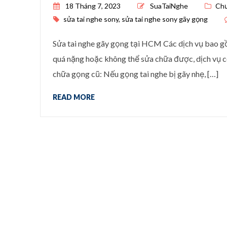
Posted on
18 Tháng 7, 2023
SuaTaiNghe
Chư
sửa tai nghe sony
,
sửa tai nghe sony gãy gọng
Sửa tai nghe gãy gọng tại HCM Các dịch vụ bao g
quá nặng hoặc không thể sửa chữa được, dịch vụ có
chữa gọng cũ: Nếu gọng tai nghe bị gãy nhẹ, […]
READ MORE