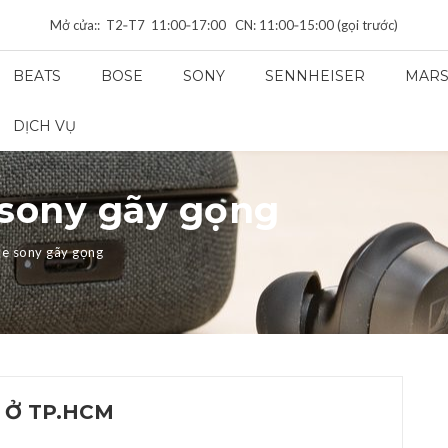
Mở cửa:: T2‑T7 11:00‑17:00 CN: 11:00‑15:00 (gọi trước)
BEATS
BOSE
SONY
SENNHEISER
MARS
DỊCH VỤ
 sony gãy gọng
he sony gãy gọng
 Ở TP.HCM