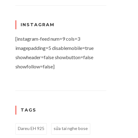
INSTAGRAM
[instagram-feed num=9 cols=3
imagepadding=5 disablemobile=true
showheader=false showbutton=false
showfollow=false]
TAGS
Dareu EH 925
sửa tai nghe bose