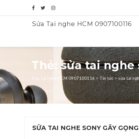
Sửa Tai nghe HCM 0907100116
Thẻ: sửa tai nghe
Sửa Tai nghe HCM 0907100116
>
Tin tức
>
sửa tai ng
zz
SỬA TAI NGHE SONY GÃY GỌNG