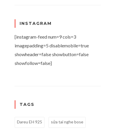
INSTAGRAM
[instagram-feed num=9 cols=3
imagepadding=5 disablemobile=true
showheader=false showbutton=false
showfollow=false]
TAGS
Dareu EH 925
sửa tai nghe bose