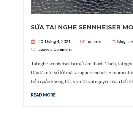
SỬA TAI NGHE SENNHEISER M
Posted on
20 Tháng 4, 2021
quantri
Blog
,
se
on Sửa tai nghe sennheiser mom
Leave a Comment
Tai nghe sennheiser bị mất âm thanh 1 bên, tai ng
Đây là một số lỗi mà tai nghe sennheiser momentum
bảo quản không tốt, và một vài nguyên nhân bất k
READ MORE