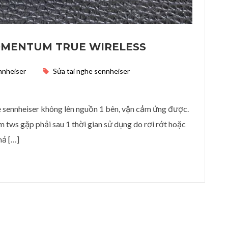
OMENTUM TRUE WIRELESS
nnheiser
Sửa tai nghe sennheiser
entum true wireless
he sennheiser không lên nguồn 1 bên, vận cảm ứng được.
 tws gặp phải sau 1 thời gian sử dụng do rơi rớt hoặc
hả […]