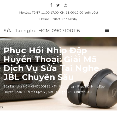
Mở cửa:: T2‑T7 11:00‑17:00 CN: 11:00‑15:00 (gọi trước)
Hotline: 0907100116 (zalo)
Sửa Tai nghe HCM 0907100116
TOGGL
Phục Hồi Nhịp Đập
Huyền Thoại: Giải Mã
Dịch Vụ Sửa Tai Nghe
JBL Chuyên Sâu
Sửa Tai nghe HCM 0907100116
>
Tin tức
>
Blog
>
Phục Hồi Nhịp Đập
Huyền Thoại: Giải Mã Dịch Vụ Sửa Tai Nghe JBL Chuyên Sâu
zz