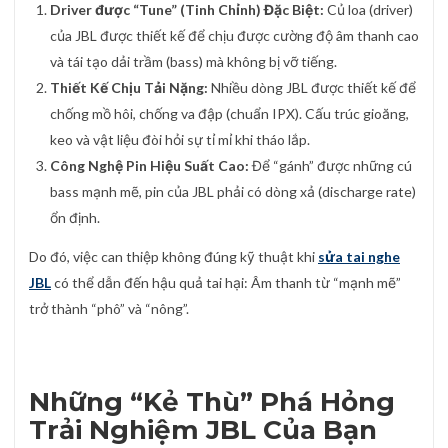
Driver được “Tune” (Tinh Chỉnh) Đặc Biệt:
Củ loa (driver)
của JBL được thiết kế để chịu được cường độ âm thanh cao
và tái tạo dải trầm (bass) mà không bị vỡ tiếng.
Thiết Kế Chịu Tải Nặng:
Nhiều dòng JBL được thiết kế để
chống mồ hôi, chống va đập (chuẩn IPX). Cấu trúc gioăng,
keo và vật liệu đòi hỏi sự tỉ mỉ khi tháo lắp.
Công Nghệ Pin Hiệu Suất Cao:
Để “gánh” được những cú
bass mạnh mẽ, pin của JBL phải có dòng xả (discharge rate)
ổn định.
Do đó, việc can thiệp không đúng kỹ thuật khi
sửa tai nghe
JBL
có thể dẫn đến hậu quả tai hại: Âm thanh từ “mạnh mẽ”
trở thành “phô” và “nông”.
Những “Kẻ Thù” Phá Hỏng
Trải Nghiệm JBL Của Bạn