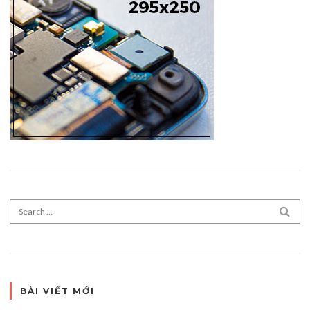
Search for:
SEA
BÀI VIẾT MỚI