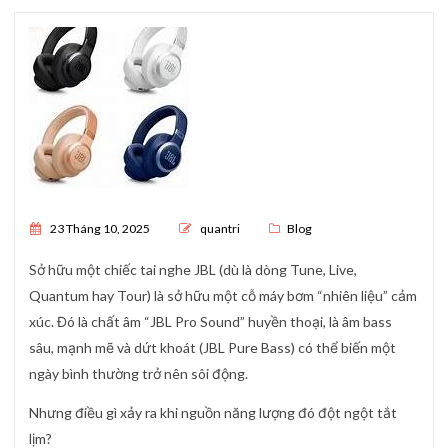
Posted on
23 Tháng 10, 2025
quantri
Blog
Sở hữu một chiếc tai nghe JBL (dù là dòng Tune, Live,
Quantum hay Tour) là sở hữu một cỗ máy bơm “nhiên liệu” cảm
xúc. Đó là chất âm “JBL Pro Sound” huyền thoại, là âm bass
sâu, mạnh mẽ và dứt khoát (JBL Pure Bass) có thể biến một
ngày bình thường trở nên sôi động.
Nhưng điều gì xảy ra khi nguồn năng lượng đó đột ngột tắt
lịm?