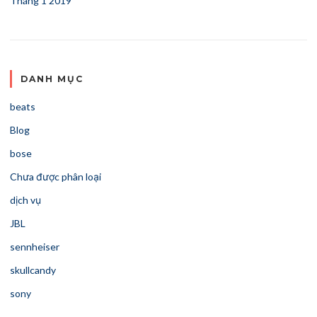
Tháng 1 2019
DANH MỤC
beats
Blog
bose
Chưa được phân loại
dịch vụ
JBL
sennheiser
skullcandy
sony