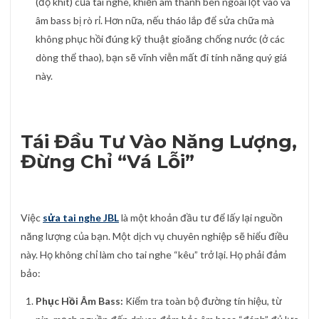
(độ khít) của tai nghe, khiến âm thanh bên ngoài lọt vào và
âm bass bị rò rỉ. Hơn nữa, nếu tháo lắp để sửa chữa mà
không phục hồi đúng kỹ thuật gioăng chống nước (ở các
dòng thể thao), bạn sẽ vĩnh viễn mất đi tính năng quý giá
này.
Tái Đầu Tư Vào Năng Lượng,
Đừng Chỉ “Vá Lỗi”
Việc
sửa tai nghe JBL
là một khoản đầu tư để lấy lại nguồn
năng lượng của bạn. Một dịch vụ chuyên nghiệp sẽ hiểu điều
này. Họ không chỉ làm cho tai nghe “kêu” trở lại. Họ phải đảm
bảo:
Phục Hồi Âm Bass:
Kiểm tra toàn bộ đường tín hiệu, từ