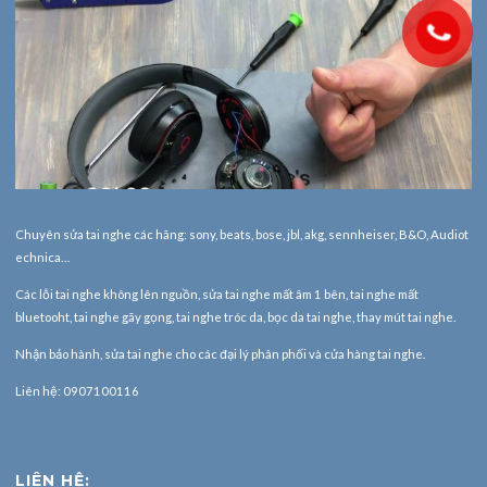
Chuyên sửa tai nghe các hãng: sony, beats, bose, jbl, akg, sennheiser, B&O, Audiot
echnica…
Các lỗi tai nghe không lên nguồn, sửa tai nghe mất âm 1 bên, tai nghe mất
bluetooht, tai nghe gãy gọng, tai nghe tróc da, bọc da tai nghe, thay mút tai nghe.
Nhận bảo hành,
sửa tai nghe
cho các đại lý phân phối và cửa hàng tai nghe.
Liên hệ: 0907100116
LIÊN HỆ: