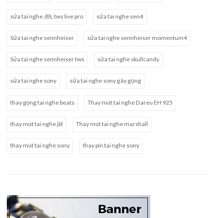
sửa tai nghe JBL tws live pro
sửa tai nghe sen4
Sửa tai nghe sennheiser
sửa tai nghe sennheiser momentum4
Sửa tai nghe sennheiser tws
sửa tai nghe skullcandy
sửa tai nghe sony
sửa tai nghe sony gãy gọng
thay gọng tai nghe beats
Thay mút tai nghe Dareu EH 925
thay mút tai nghe jbl
Thay mút tai nghe marshall
thay mút tai nghe sony
thay pin tai nghe sony