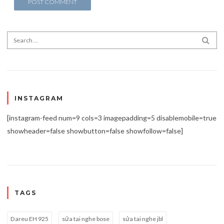
Search for:
SEA
INSTAGRAM
[instagram-feed num=9 cols=3 imagepadding=5 disablemobile=true
showheader=false showbutton=false showfollow=false]
TAGS
Dareu EH 925
sửa tai nghe bose
sửa tai nghe jbl