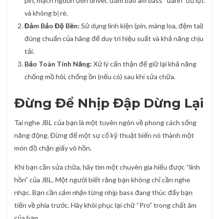
pin, mạch nguồn đến driver, đảm bảo âm bass “đánh” đủ lực
và không bị rè.
Đảm Bảo Độ Bền:
Sử dụng linh kiện (pin, màng loa, đệm tai)
đúng chuẩn của hãng để duy trì hiệu suất và khả năng chịu
tải.
Bảo Toàn Tính Năng:
Xử lý cẩn thận để giữ lại khả năng
chống mồ hôi, chống ồn (nếu có) sau khi sửa chữa.
Đừng Để Nhịp Đập Dừng Lại
Tai nghe JBL của bạn là một tuyên ngôn về phong cách sống
năng động. Đừng để một sự cố kỹ thuật biến nó thành một
món đồ chặn giấy vô hồn.
Khi bạn cần sửa chữa, hãy tìm một chuyên gia hiểu được “linh
hồn” của JBL. Một người biết rằng bạn không chỉ cần nghe
nhạc. Bạn cần
cảm nhận
từng nhịp bass đang thúc đẩy bạn
tiến về phía trước. Hãy khôi phục lại chữ “Pro” trong chất âm
của bạn.