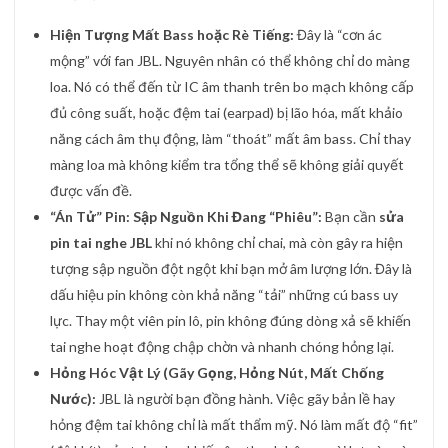
Hiện Tượng Mất Bass hoặc Rè Tiếng:
Đây là “cơn ác
mộng” với fan JBL. Nguyên nhân có thể không chỉ do màng
loa. Nó có thể đến từ IC âm thanh trên bo mạch không cấp
đủ công suất, hoặc đệm tai (earpad) bị lão hóa, mất khảio
năng cách âm thụ động, làm “thoát” mất âm bass. Chỉ thay
màng loa mà không kiểm tra tổng thể sẽ không giải quyết
được vấn đề.
“Án Tử” Pin: Sập Nguồn Khi Đang “Phiêu”:
Bạn cần
sửa
pin tai nghe JBL
khi nó không chỉ chai, mà còn gây ra hiện
tượng sập nguồn đột ngột khi bạn mở âm lượng lớn. Đây là
dấu hiệu pin không còn khả năng “tải” những cú bass uy
lực. Thay một viên pin lô, pin không đúng dòng xả sẽ khiến
tai nghe hoạt động chập chờn và nhanh chóng hỏng lại.
Hỏng Hóc Vật Lý (Gãy Gọng, Hỏng Nút, Mất Chống
Nước):
JBL là người bạn đồng hành. Việc gãy bản lề hay
hỏng đệm tai không chỉ là mất thẩm mỹ. Nó làm mất độ “fit”