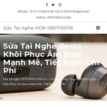
Mở cửa:: T2‑T7 11:00‑17:00 CN: 11:00‑15:00 (gọi trước)
Hotline: 0907100116 (zalo)
Sửa Tai nghe HCM 0907100116
TOGGL
Sửa Tai Nghe Beats –
Khôi Phục Âm Bass
Mạnh Mẽ, Tiết Kiệm Chi
Phí
Sửa Tai nghe HCM 0907100116
>
Tin tức
>
Blog
>
Sửa Tai Nghe Beats –
Khôi Phục Âm Bass Mạnh Mẽ, Tiết Kiệm Chi Phí
zz