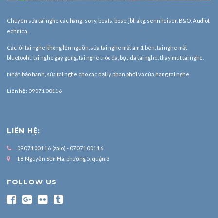
Chuyên sửa tai nghe các hãng: sony, beats, bose, jbl, akg, sennheiser, B&O, Audiot
echnica…
Các lỗi tai nghe không lên nguồn, sửa tai nghe mất âm 1 bên, tai nghe mất
bluetooht, tai nghe gãy gọng, tai nghe tróc da, bọc da tai nghe, thay mút tai nghe.
Nhận bảo hành,
sửa tai nghe
cho các đại lý phân phối và cửa hàng tai nghe.
Liên hệ: 0907100116
LIÊN HỆ:
0907100116 (zalo) - 0707100116
18 Nguyễn Sơn Hà, phường 5, quận 3
FOLLOW US