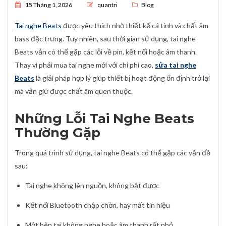
Posted on
15 Tháng 1, 2026
quantri
Blog
Tai nghe Beats
được yêu thích nhờ thiết kế cá tính và chất âm
bass đặc trưng. Tuy nhiên, sau thời gian sử dụng, tai nghe
Beats vẫn có thể gặp các lỗi về pin, kết nối hoặc âm thanh.
Thay vì phải mua tai nghe mới với chi phí cao,
sửa tai nghe
Beats
là giải pháp hợp lý giúp thiết bị hoạt động ổn định trở lại
mà vẫn giữ được chất âm quen thuộc.
Những Lỗi Tai Nghe Beats
Thường Gặp
Trong quá trình sử dụng, tai nghe Beats có thể gặp các vấn đề
sau:
Tai nghe không lên nguồn, không bật được
Kết nối Bluetooth chập chờn, hay mất tín hiệu
Một bên tai không nghe hoặc âm thanh rất nhỏ