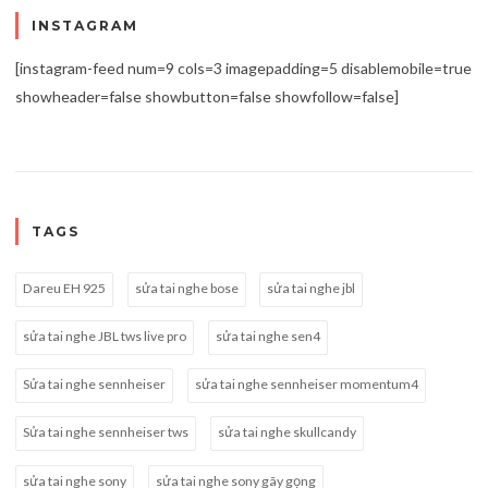
INSTAGRAM
[instagram-feed num=9 cols=3 imagepadding=5 disablemobile=true
showheader=false showbutton=false showfollow=false]
TAGS
Dareu EH 925
sửa tai nghe bose
sửa tai nghe jbl
sửa tai nghe JBL tws live pro
sửa tai nghe sen4
Sửa tai nghe sennheiser
sửa tai nghe sennheiser momentum4
Sửa tai nghe sennheiser tws
sửa tai nghe skullcandy
sửa tai nghe sony
sửa tai nghe sony gãy gọng