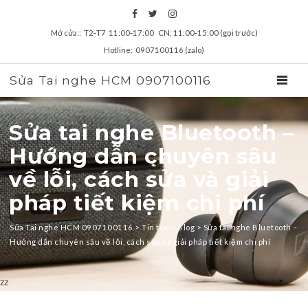
Mở cửa:: T2‑T7 11:00‑17:00 CN: 11:00‑15:00 (gọi trước)
Hotline: 0907100116 (zalo)
Sửa Tai nghe HCM 0907100116
TOGGL
Sửa tai nghe Bluetooth –
Hướng dẫn chuyên sâu
về lỗi, cách sửa và giải
pháp tiết kiệm chi phí
Sửa Tai nghe HCM 0907100116
>
Tin tức
>
Blog
>
Sửa tai nghe Bluetooth –
Hướng dẫn chuyên sâu về lỗi, cách sửa và giải pháp tiết kiệm chi phí
zz