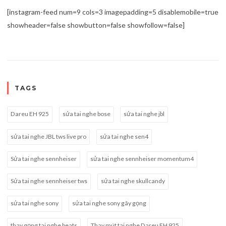
[instagram-feed num=9 cols=3 imagepadding=5 disablemobile=true
showheader=false showbutton=false showfollow=false]
TAGS
Dareu EH 925
sửa tai nghe bose
sửa tai nghe jbl
sửa tai nghe JBL tws live pro
sửa tai nghe sen4
Sửa tai nghe sennheiser
sửa tai nghe sennheiser momentum4
Sửa tai nghe sennheiser tws
sửa tai nghe skullcandy
sửa tai nghe sony
sửa tai nghe sony gãy gọng
thay gọng tai nghe beats
Thay mút tai nghe Dareu EH 925