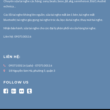
Chuyên sửa tai nghe các hãng: sony, beats, bose, jbl, akg, sennheiser, B&O, Audiot
echnica…
Các lỗi tai nghe không lên nguồn, sửa tai nghe mất âm 1 bên, tai nghe mất
bluetooht, tai nghe gãy gọng, tai nghe tróc da, bọc da tai nghe, thay mút tai nghe.
Nhận bảo hành,
sửa tai nghe
cho các đại lý phân phối và cửa hàng tai nghe.
Liên hệ: 0907100116
LIÊN HỆ:
0907100116 (zalo) - 0707100116
18 Nguyễn Sơn Hà, phường 5, quận 3
FOLLOW US