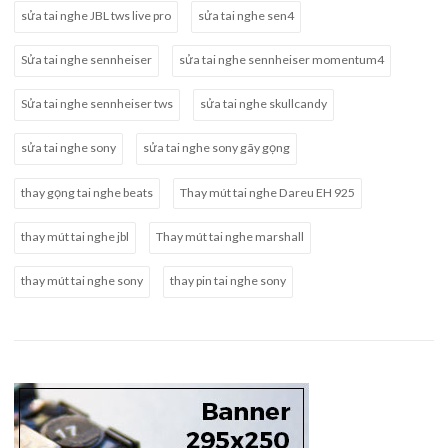
sửa tai nghe JBL tws live pro
sửa tai nghe sen4
Sửa tai nghe sennheiser
sửa tai nghe sennheiser momentum4
Sửa tai nghe sennheiser tws
sửa tai nghe skullcandy
sửa tai nghe sony
sửa tai nghe sony gãy gọng
thay gọng tai nghe beats
Thay mút tai nghe Dareu EH 925
thay mút tai nghe jbl
Thay mút tai nghe marshall
thay mút tai nghe sony
thay pin tai nghe sony