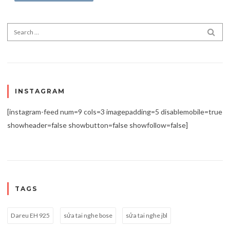
Search for:
SEA
INSTAGRAM
[instagram-feed num=9 cols=3 imagepadding=5 disablemobile=true
showheader=false showbutton=false showfollow=false]
TAGS
Dareu EH 925
sửa tai nghe bose
sửa tai nghe jbl