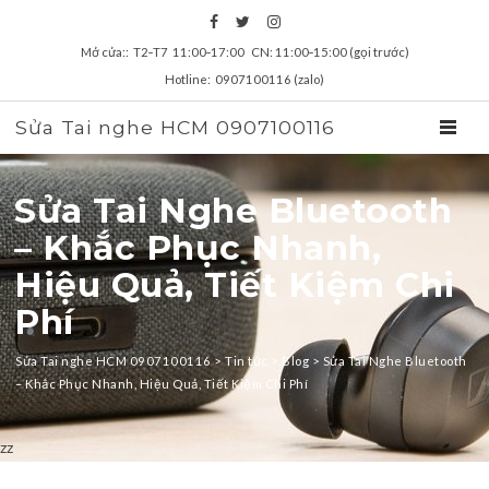
Mở cửa:: T2‑T7 11:00‑17:00 CN: 11:00‑15:00 (gọi trước)
Hotline: 0907100116 (zalo)
Sửa Tai nghe HCM 0907100116
TOGGL
Sửa Tai Nghe Bluetooth
– Khắc Phục Nhanh,
Hiệu Quả, Tiết Kiệm Chi
Phí
Sửa Tai nghe HCM 0907100116
>
Tin tức
>
Blog
>
Sửa Tai Nghe Bluetooth
– Khắc Phục Nhanh, Hiệu Quả, Tiết Kiệm Chi Phí
zz