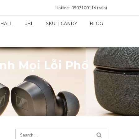
Hotline: 0907100116 (zalo)
HALL
JBL
SKULLCANDY
BLOG
nh Mọi Lỗi Phổ
Search for:
SEARCH