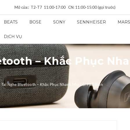
Mở cửa:: T2‑T7 11:00‑17:00 CN: 11:00‑15:00 (gọi trước)
BEATS
BOSE
SONY
SENNHEISER
MARS
DỊCH VỤ
etooth – Khắc Phục Nha
 Tai Nghe Bluetooth – Khắc Phục Nhanh Mọi Lỗi Phổ Biến