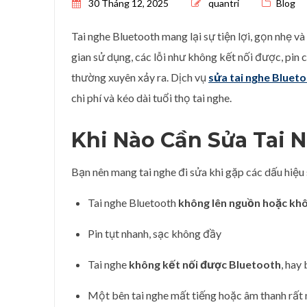
Posted on
30 Tháng 12, 2025
quantri
Blog
Tai nghe Bluetooth mang lại sự tiện lợi, gọn nhẹ và 
gian sử dụng, các lỗi như không kết nối được, pin
thường xuyên xảy ra. Dịch vụ
sửa tai nghe Bluet
chi phí và kéo dài tuổi thọ tai nghe.
Khi Nào Cần Sửa Tai 
Bạn nên mang tai nghe đi sửa khi gặp các dấu hiệu 
Tai nghe Bluetooth
không lên nguồn hoặc kh
Pin tụt nhanh, sạc không đầy
Tai nghe
không kết nối được Bluetooth
, hay
Một bên tai nghe mất tiếng hoặc âm thanh rất