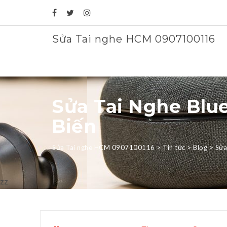
Sửa Tai nghe HCM 0907100116
Sửa Tai Nghe Blu
Biến
Sửa Tai nghe HCM 0907100116
>
Tin tức
>
Blog
>
Sửa
zz