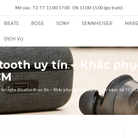
Mở cửa:: T2‑T7 11:00‑17:00 CN: 11:00‑15:00 (gọi trước)
BEATS
BOSE
SONY
SENNHEISER
MARS
DỊCH VỤ
tooth uy tín – Khắc phụ
CM
 tai nghe Bluetooth uy tín – Khắc phục nhanh mọi lỗi, lấy ngay tại TP.H