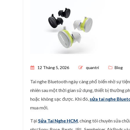
Posted on
12 Tháng 5, 2026
quantri
Blog
Tai nghe Bluetooth ngày càng phổ biến nhờ sự tiện
nhiên sau một thời gian sử dụng, thiết bị thường ph
hoặc không sạc được. Khi đó,
sửa tai nghe Bluet
mua mới.
Tại
Sửa Tai Nghe HCM
, chúng tôi chuyên sửa ch
như Sony, Bose, Beats, JBL, Sennheiser, AirPods và