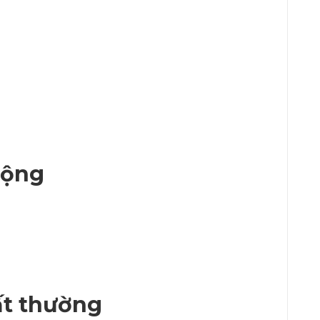
động
ất thường