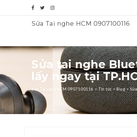
Sửa Tai nghe HCM 0907100116
Sửa tai nghe Blue
lấy ngay tại TP.H
Sửa Tai nghe HCM 0907100116
>
Tin tức
>
Blog
>
Sửa
zz