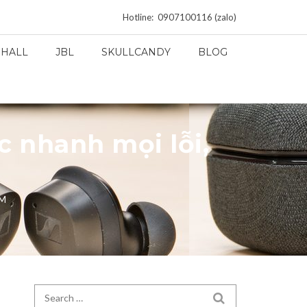
Hotline: 0907100116 (zalo)
HALL
JBL
SKULLCANDY
BLOG
c nhanh mọi lỗi,
CM
Search for:
SEARCH