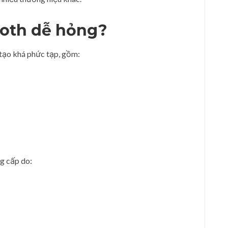
ooth dễ hỏng?
 tạo khá phức tạp, gồm:
ng cấp do: