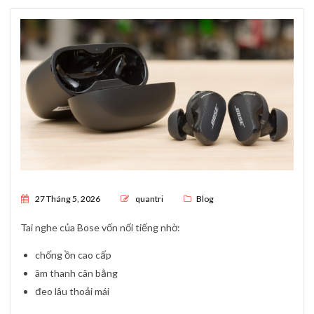
Posted on
27 Tháng 5, 2026
quantri
Blog
Tai nghe của
Bose
vốn nổi tiếng nhờ:
chống ồn cao cấp
âm thanh cân bằng
đeo lâu thoải mái