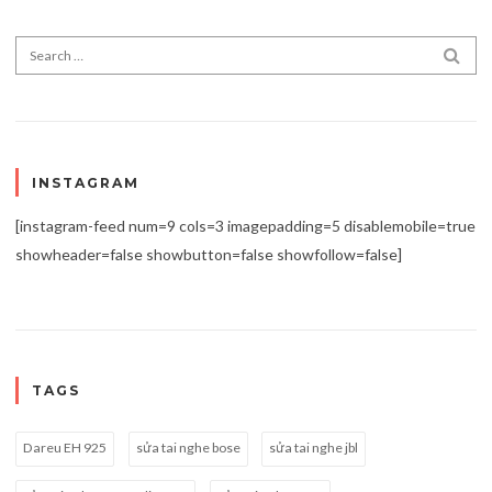
Search for:
SEA
INSTAGRAM
[instagram-feed num=9 cols=3 imagepadding=5 disablemobile=true
showheader=false showbutton=false showfollow=false]
TAGS
Dareu EH 925
sửa tai nghe bose
sửa tai nghe jbl