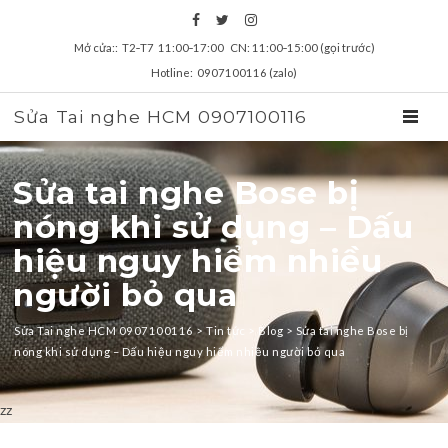
Mở cửa:: T2‑T7 11:00‑17:00 CN: 11:00‑15:00 (gọi trước)
Hotline: 0907100116 (zalo)
Sửa Tai nghe HCM 0907100116
TOGGL
Sửa tai nghe Bose bị
nóng khi sử dụng – Dấu
hiệu nguy hiểm nhiều
người bỏ qua
Sửa Tai nghe HCM 0907100116
>
Tin tức
>
Blog
>
Sửa tai nghe Bose bị
nóng khi sử dụng – Dấu hiệu nguy hiểm nhiều người bỏ qua
zz