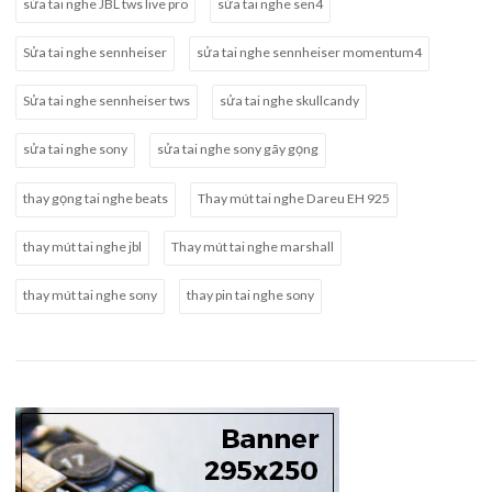
sửa tai nghe JBL tws live pro
sửa tai nghe sen4
Sửa tai nghe sennheiser
sửa tai nghe sennheiser momentum4
Sửa tai nghe sennheiser tws
sửa tai nghe skullcandy
sửa tai nghe sony
sửa tai nghe sony gãy gọng
thay gọng tai nghe beats
Thay mút tai nghe Dareu EH 925
thay mút tai nghe jbl
Thay mút tai nghe marshall
thay mút tai nghe sony
thay pin tai nghe sony