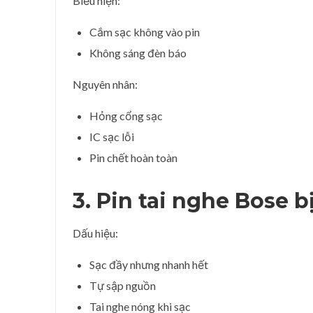
Biểu hiện:
Cắm sạc không vào pin
Không sáng đèn báo
Nguyên nhân:
Hỏng cổng sạc
IC sạc lỗi
Pin chết hoàn toàn
3. Pin tai nghe Bose b
Dấu hiệu:
Sạc đầy nhưng nhanh hết
Tự sập nguồn
Tai nghe nóng khi sạc