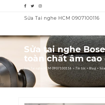
Sửa Tai nghe HCM 0907100116
Sửa tai nghe Bose
toàn chất âm cao
Sửa Tai nghe HCM 0907100116
>
Tin tức
>
Blog
>
Sửa
zz