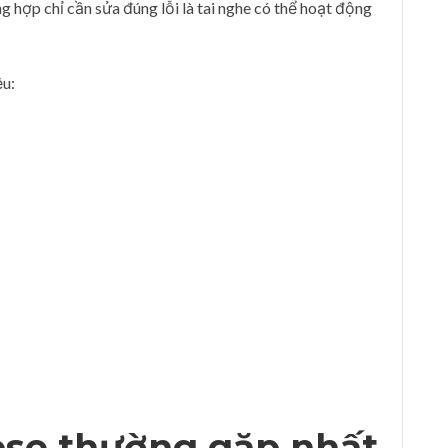
g hợp chỉ cần sửa đúng lỗi là tai nghe có thể hoạt động
ệu:
Bose thường gặp nhất