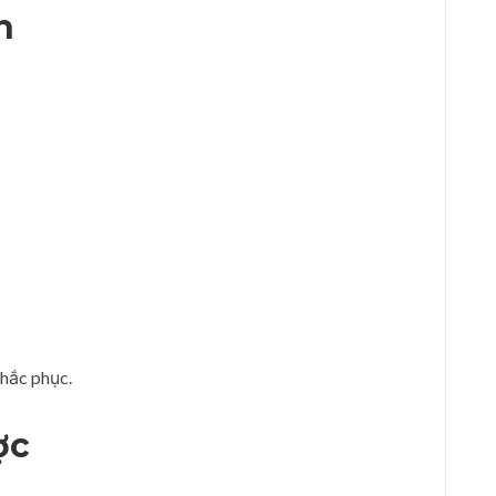
n
khắc phục.
ợc