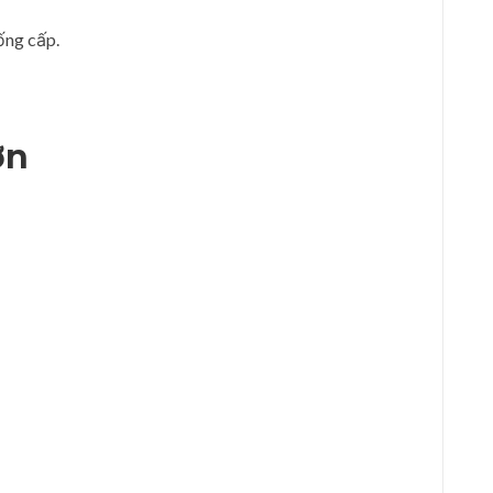
ống cấp.
ờn