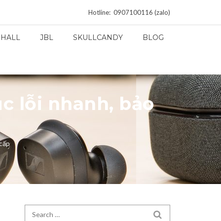
Hotline: 0907100116 (zalo)
HALL
JBL
SKULLCANDY
BLOG
c lỗi nhanh, bảo
 cấp
Search for:
SEARCH