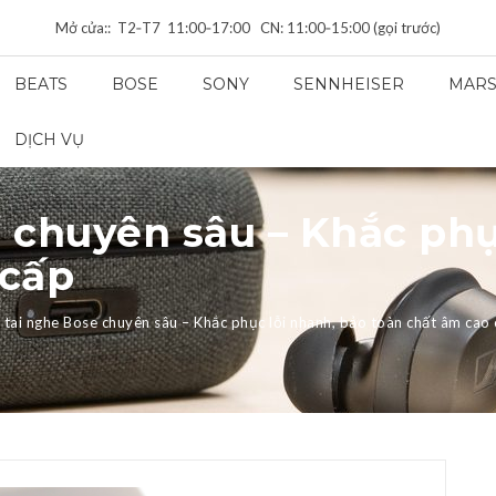
Mở cửa:: T2‑T7 11:00‑17:00 CN: 11:00‑15:00 (gọi trước)
BEATS
BOSE
SONY
SENNHEISER
MARS
DỊCH VỤ
 chuyên sâu – Khắc phụ
 cấp
 tai nghe Bose chuyên sâu – Khắc phục lỗi nhanh, bảo toàn chất âm cao