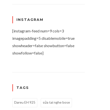
INSTAGRAM
[instagram-feed num=9 cols=3
imagepadding=5 disablemobile=true
showheader=false showbutton=false
showfollow=false]
TAGS
Dareu EH 925
sửa tai nghe bose