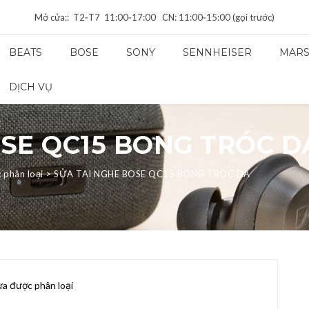
Mở cửa:: T2‑T7 11:00‑17:00 CN: 11:00‑15:00 (gọi trước)
BEATS
BOSE
SONY
SENNHEISER
MARS
DỊCH VỤ
OSE QC15 BONG TRÓC D
 phân loại
>
SỬA TAI NGHE BOSE QC15 BONG TRÓC DA
a được phân loại