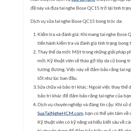
đề này và đưa tai nghe Bose QC15 trở lại tình trạ
Dịch vụ sửa tai nghe Bose QC15 bong tróc da:
Kiểm tra và đánh giá: Khi mang tai nghe Bose 
tiến hành kiểm tra và đánh giá tình trạng bong 
Thay thế da mới: Một trong những giải pháp ph
mới. Kỹ thuật viên sẽ tháo gỡ lớp da cũ bong t
tương đương. Việc này sẽ đảm bảo rằng tai ngh
tốt như lúc ban đầu.
Sửa chữa và bảo trì khác: Ngoài việc thay thế d
bảo trì khác để đảm bảo rằng tai nghe của bạn
Dịch vụ chuyên nghiệp và đáng tin cậy: Khi sử 
SuaTaiNgheHCM.com
, bạn có thể yên tâm về 
Kỹ thuật viên có kỹ năng và hiểu biết sâu về cá
bị chuyên dụng để đảm bảo hiệu quả và độ chín