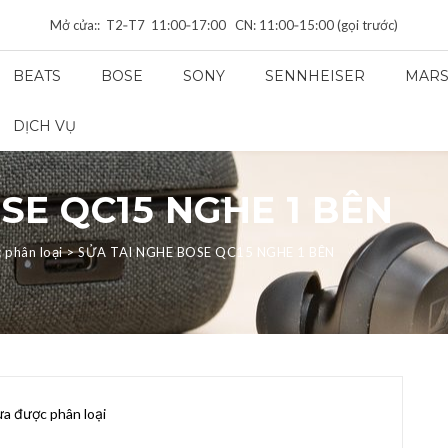
Mở cửa:: T2‑T7 11:00‑17:00 CN: 11:00‑15:00 (gọi trước)
BEATS
BOSE
SONY
SENNHEISER
MARS
DỊCH VỤ
SE QC15 NGHE 1 BÊN
 phân loại
>
SỬA TAI NGHE BOSE QC15 NGHE 1 BÊN
a được phân loại