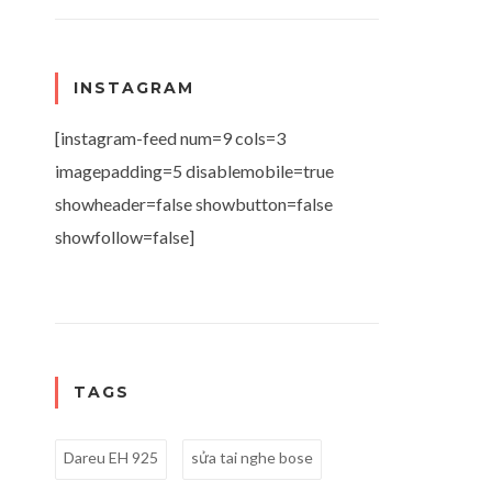
INSTAGRAM
[instagram-feed num=9 cols=3
imagepadding=5 disablemobile=true
showheader=false showbutton=false
showfollow=false]
TAGS
Dareu EH 925
sửa tai nghe bose