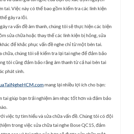
n tai. Việc này có thể bao gồm kiểm tra các linh kiện
hể gây ra lỗi.
gây ra vấn đề âm thanh, chúng tôi sẽ thực hiện các biện
ồm sửa chữa hoặc thay thế các linh kiện bị hỏng, sửa
 khác để khắc phục vấn đề nghe chỉ từ một bên tai.
a chữa, chúng tôi sẽ kiểm tra lại tai nghe để đảm bảo
g tôi cũng đảm bảo rằng âm thanh từ cả hai bên tai
c phát sinh.
uaTaiNgheHCM.com
mang lại nhiều lợi ích cho bạn:
n tai giúp bạn trải nghiệm âm nhạc tốt hơn và đảm bảo
nào.
với việc tự tìm hiểu và sửa chữa vấn đề. Chúng tôi có đội
nghiệm trong việc sửa chữa tai nghe Bose QC15, đảm
lượng cao và tai nghe của bạn sẽ được sửa chữa một