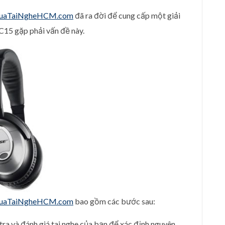
uaTaiNgheHCM.com
đã ra đời để cung cấp một giải
C15 gặp phải vấn đề này.
uaTaiNgheHCM.com
bao gồm các bước sau:
tra và đánh giá tai nghe của bạn để xác định nguyên