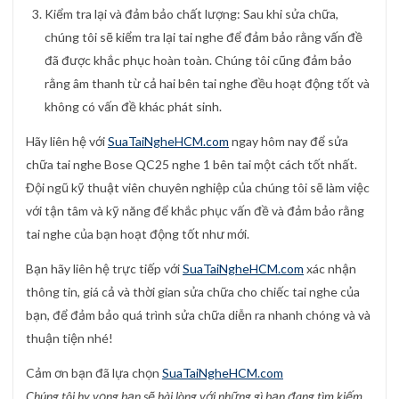
Kiểm tra lại và đảm bảo chất lượng: Sau khi sửa chữa,
chúng tôi sẽ kiểm tra lại tai nghe để đảm bảo rằng vấn đề
đã được khắc phục hoàn toàn. Chúng tôi cũng đảm bảo
rằng âm thanh từ cả hai bên tai nghe đều hoạt động tốt và
không có vấn đề khác phát sinh.
Hãy liên hệ với
SuaTaiNgheHCM.com
ngay hôm nay để sửa
chữa tai nghe Bose QC25 nghe 1 bên tai một cách tốt nhất.
Đội ngũ kỹ thuật viên chuyên nghiệp của chúng tôi sẽ làm việc
với tận tâm và kỹ năng để khắc phục vấn đề và đảm bảo rằng
tai nghe của bạn hoạt động tốt như mới.
Bạn hãy liên hệ trực tiếp với
SuaTaiNgheHCM.com
xác nhận
thông tin, giá cả và thời gian sửa chữa cho chiếc tai nghe của
bạn, để đảm bảo quá trình sửa chữa diễn ra nhanh chóng và và
thuận tiện nhé!
Cảm ơn bạn đã lựa chọn
SuaTaiNgheHCM.com
Chúng tôi hy vọng bạn sẽ hài lòng với những gì bạn đang tìm kiếm.