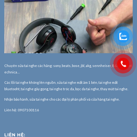
Chuyên sửa tai nghe các hãng: sony, beats, bose, jbl, akg, sennheiser, B&O, Audiot
echnica…
Các lỗi tai nghe không lên nguồn, sửa tai nghe mất âm 1 bên, tai nghe mất
bluetooht, tai nghe gãy gọng, tai nghe tróc da, bọc da tai nghe, thay mút tai nghe.
Nhận bảo hành,
sửa tai nghe
cho các đại lý phân phối và cửa hàng tai nghe.
Liên hệ: 0907100116
LIÊN HỆ: