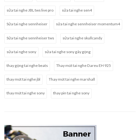
sửa tai nghe JBL tws live pro
sửa tai nghe sen4
Sửa tai nghe sennheiser
sửa tai nghe sennheiser momentum4
Sửa tai nghe sennheiser tws
sửa tai nghe skullcandy
sửa tai nghe sony
sửa tai nghe sony gãy gọng
thay gọng tai nghe beats
Thay mút tai nghe Dareu EH 925
thay mút tai nghe jbl
Thay mút tai nghe marshall
thay mút tai nghe sony
thay pin tai nghe sony