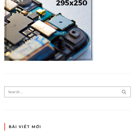
Search for:
SEA
BÀI VIẾT MỚI