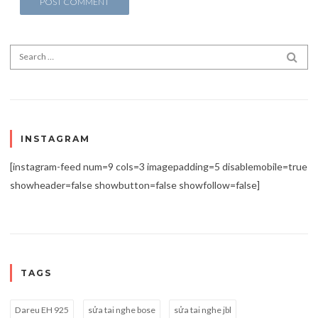
Search for:
SEA
INSTAGRAM
[instagram-feed num=9 cols=3 imagepadding=5 disablemobile=true
showheader=false showbutton=false showfollow=false]
TAGS
Dareu EH 925
sửa tai nghe bose
sửa tai nghe jbl