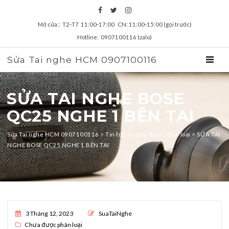
Mở cửa:: T2‑T7 11:00‑17:00 CN: 11:00‑15:00 (gọi trước)
Hotline: 0907100116 (zalo)
Sửa Tai nghe HCM 0907100116
TOGGL
SỬA TAI NGHE BOSE
QC25 NGHE 1 BÊN TAI
Sửa Tai nghe HCM 0907100116
>
Tin tức
>
Chưa được phân loại
>
SỬA TAI
NGHE BOSE QC25 NGHE 1 BÊN TAI
zz
Posted on
3 Tháng 12, 2023
SuaTaiNghe
Chưa được phân loại