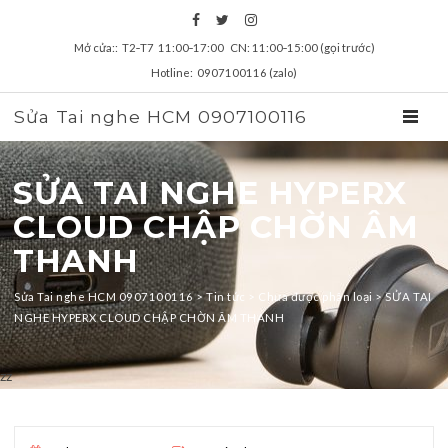
Mở cửa:: T2‑T7 11:00‑17:00 CN: 11:00‑15:00 (gọi trước)
Hotline: 0907100116 (zalo)
Sửa Tai nghe HCM 0907100116
TOGGL
SỬA TAI NGHE HYPERX
CLOUD CHẬP CHỜN ÂM
THANH
Sửa Tai nghe HCM 0907100116
>
Tin tức
>
Chưa được phân loại
>
SỬA TAI
NGHE HYPERX CLOUD CHẬP CHỜN ÂM THANH
zz