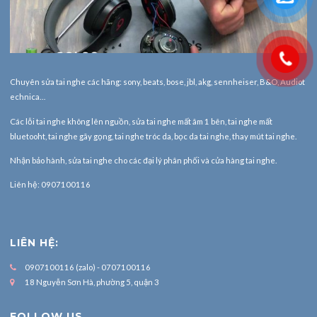
Chuyên sửa tai nghe các hãng: sony, beats, bose, jbl, akg, sennheiser, B&O, Audiot
echnica…
Các lỗi tai nghe không lên nguồn, sửa tai nghe mất âm 1 bên, tai nghe mất
bluetooht, tai nghe gãy gọng, tai nghe tróc da, bọc da tai nghe, thay mút tai nghe.
Nhận bảo hành,
sửa tai nghe
cho các đại lý phân phối và cửa hàng tai nghe.
Liên hệ: 0907100116
LIÊN HỆ:
0907100116 (zalo) - 0707100116
18 Nguyễn Sơn Hà, phường 5, quận 3
FOLLOW US