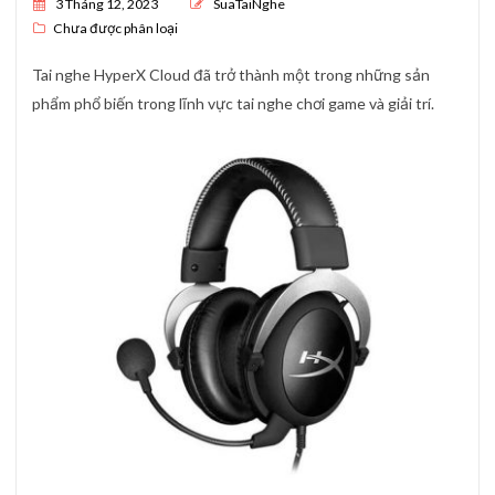
Posted on
3 Tháng 12, 2023
SuaTaiNghe
Chưa được phân loại
Tai nghe HyperX Cloud đã trở thành một trong những sản
phẩm phổ biến trong lĩnh vực tai nghe chơi game và giải trí.