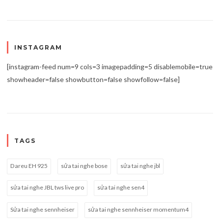
INSTAGRAM
[instagram-feed num=9 cols=3 imagepadding=5 disablemobile=true
showheader=false showbutton=false showfollow=false]
TAGS
Dareu EH 925
sửa tai nghe bose
sửa tai nghe jbl
sửa tai nghe JBL tws live pro
sửa tai nghe sen4
Sửa tai nghe sennheiser
sửa tai nghe sennheiser momentum4