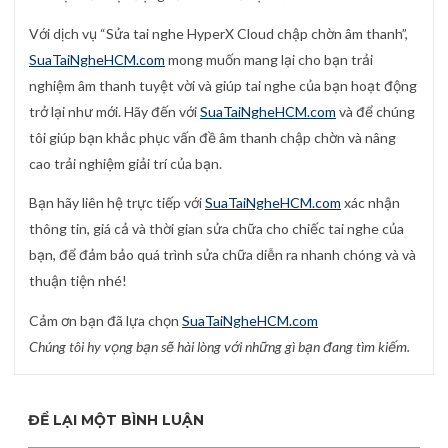
Với dịch vụ “Sửa tai nghe HyperX Cloud chập chờn âm thanh”,
SuaTaiNgheHCM.com
mong muốn mang lại cho bạn trải
nghiệm âm thanh tuyệt vời và giúp tai nghe của bạn hoạt động
trở lại như mới. Hãy đến với
SuaTaiNgheHCM.com
và để chúng
tôi giúp bạn khắc phục vấn đề âm thanh chập chờn và nâng
cao trải nghiệm giải trí của bạn.
Bạn hãy liên hệ trực tiếp với
SuaTaiNgheHCM.com
xác nhận
thông tin, giá cả và thời gian sửa chữa cho chiếc tai nghe của
bạn, để đảm bảo quá trình sửa chữa diễn ra nhanh chóng và và
thuận tiện nhé!
Cảm ơn bạn đã lựa chọn
SuaTaiNgheHCM.com
Chúng tôi hy vọng bạn sẽ hài lòng với những gì bạn đang tìm kiếm.
ĐỂ LẠI MỘT BÌNH LUẬN