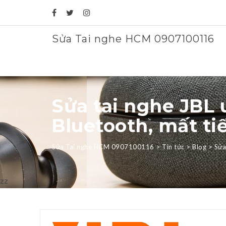
Sửa Tai nghe HCM 0907100116
Sửa tai nghe JBL 
Bluetooth, mất ti
Sửa Tai nghe HCM 0907100116
>
Tin tức
>
Blog
>
Sửa
zz