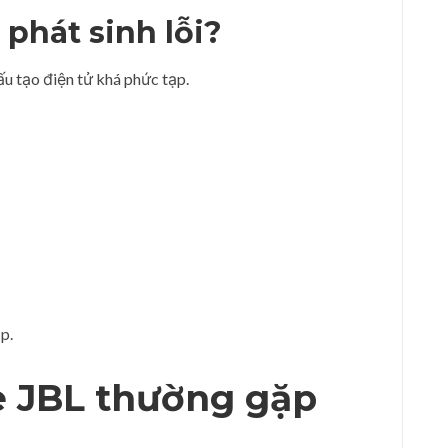
 phát sinh lỗi?
ấu tạo điện tử khá phức tạp.
p.
e JBL thường gặp