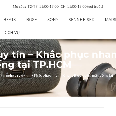
Mở cửa:: T2‑T7 11:00‑17:00 CN: 11:00‑15:00 (gọi trước)
BEATS
BOSE
SONY
SENNHEISER
MARS
DỊCH VỤ
uy tín – Khắc phục nhanh
ếng tại TP.HCM
 tai nghe JBL uy tín – Khắc phục nhanh lỗi pin, Bluetooth, mất tiếng tại