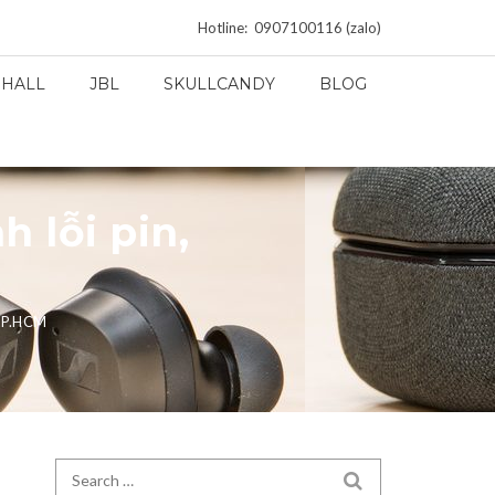
Hotline: 0907100116 (zalo)
HALL
JBL
SKULLCANDY
BLOG
 lỗi pin,
 TP.HCM
Search for:
SEARCH