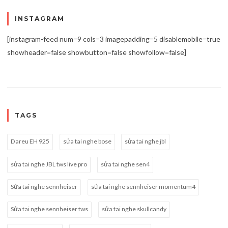
INSTAGRAM
[instagram-feed num=9 cols=3 imagepadding=5 disablemobile=true
showheader=false showbutton=false showfollow=false]
TAGS
Dareu EH 925
sửa tai nghe bose
sửa tai nghe jbl
sửa tai nghe JBL tws live pro
sửa tai nghe sen4
Sửa tai nghe sennheiser
sửa tai nghe sennheiser momentum4
Sửa tai nghe sennheiser tws
sửa tai nghe skullcandy