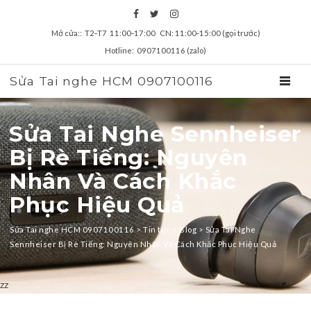
Mở cửa:: T2‑T7 11:00‑17:00 CN: 11:00‑15:00 (gọi trước)
Hotline: 0907100116 (zalo)
Sửa Tai nghe HCM 0907100116
TOGGL
Sửa Tai Nghe Sennheiser
Bị Rè Tiếng: Nguyên
Nhân Và Cách Khắc
Phục Hiệu Quả
Sửa Tai nghe HCM 0907100116
>
Tin tức
>
Blog
>
Sửa Tai Nghe
Sennheiser Bị Rè Tiếng: Nguyên Nhân Và Cách Khắc Phục Hiệu Quả
zz