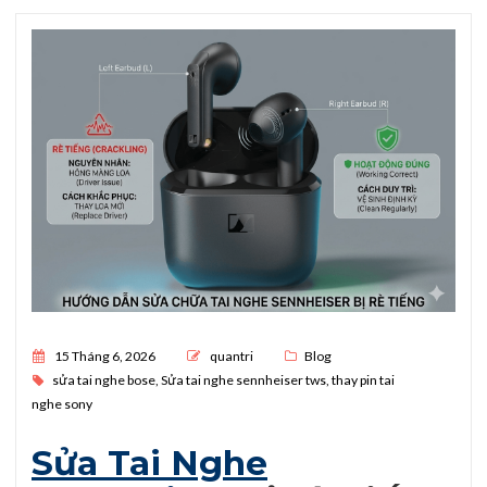
Posted on
15 Tháng 6, 2026
quantri
Blog
sửa tai nghe bose
,
Sửa tai nghe sennheiser tws
,
thay pin tai
nghe sony
Sửa Tai Nghe