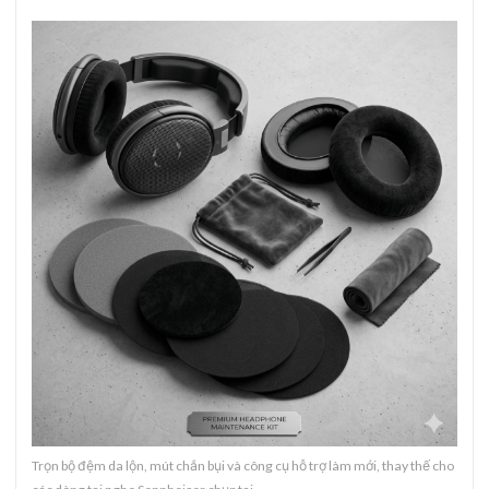
Trọn bộ đệm da lộn, mút chắn bụi và công cụ hỗ trợ làm mới, thay thế cho