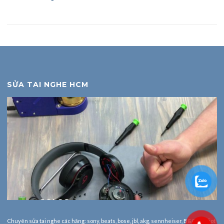
SỬA TAI NGHE HCM
Chuyên sửa tai nghe các hãng: sony, beats, bose, jbl, akg, sennheiser, B&O, Audiot