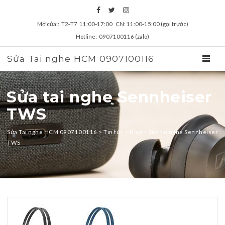
Mở cửa:: T2‑T7 11:00‑17:00 CN: 11:00‑15:00 (gọi trước)
Hotline: 0907100116 (zalo)
Sửa Tai nghe HCM 0907100116
TOGGL
Sửa tai nghe Sennheiser
TWS
Sửa Tai nghe HCM 0907100116
>
Tin tức
>
Blog
>
Sửa tai nghe Sennheiser
TWS
zz