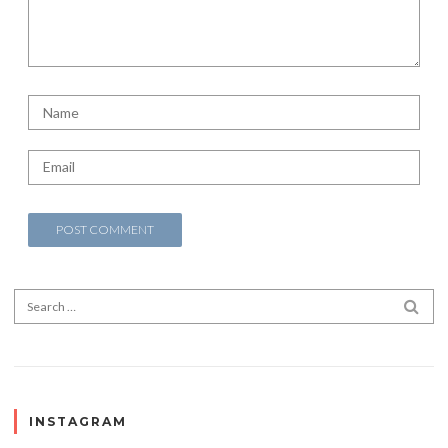
Search for:
SEA
INSTAGRAM