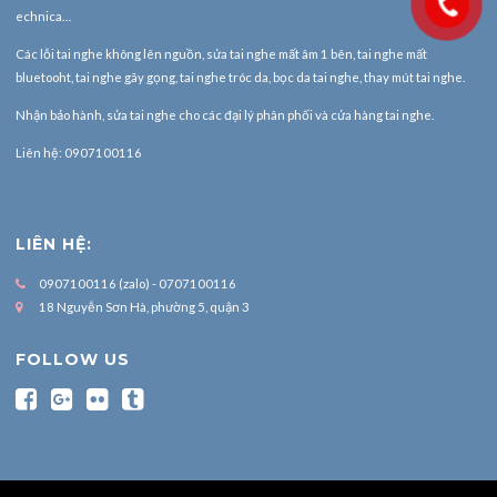
echnica…
Các lỗi tai nghe không lên nguồn, sửa tai nghe mất âm 1 bên, tai nghe mất
bluetooht, tai nghe gãy gọng, tai nghe tróc da, bọc da tai nghe, thay mút tai nghe.
Nhận bảo hành,
sửa tai nghe
cho các đại lý phân phối và cửa hàng tai nghe.
Liên hệ: 0907100116
LIÊN HỆ:
0907100116 (zalo) - 0707100116
18 Nguyễn Sơn Hà, phường 5, quận 3
FOLLOW US