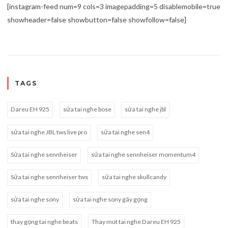
[instagram-feed num=9 cols=3 imagepadding=5 disablemobile=true
showheader=false showbutton=false showfollow=false]
TAGS
Dareu EH 925
sửa tai nghe bose
sửa tai nghe jbl
sửa tai nghe JBL tws live pro
sửa tai nghe sen4
Sửa tai nghe sennheiser
sửa tai nghe sennheiser momentum4
Sửa tai nghe sennheiser tws
sửa tai nghe skullcandy
sửa tai nghe sony
sửa tai nghe sony gãy gọng
thay gọng tai nghe beats
Thay mút tai nghe Dareu EH 925