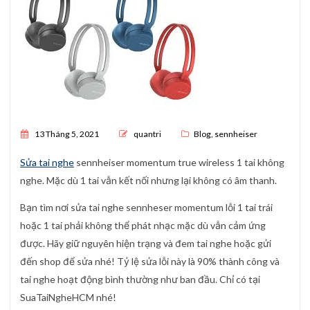
Posted on
13 Tháng 5, 2021
quantri
Blog
,
sennheiser
Sửa tai nghe
sennheiser momentum true wireless 1 tai không
nghe. Mặc dù 1 tai vẫn kết nối nhưng lại không có âm thanh.
Bạn tìm nơi sửa tai nghe sennheser momentum lỗi 1 tai trái
hoặc 1 tai phải không thể phát nhạc mặc dù vẫn cảm ứng
được. Hãy giữ nguyên hiện trạng và đem tai nghe hoặc gửi
đến shop để sửa nhé! Tỷ lệ sửa lỗi này là 90% thành công và
tai nghe hoạt động bình thường như ban đầu. Chỉ có tại
SuaTaiNgheHCM nhé!