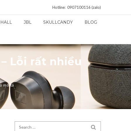
Hotline: 0907100116 (zalo)
HALL
JBL
SKULLCANDY
BLOG
– Lỗi rất nhiều
hó mô tả
Search for:
SEARCH