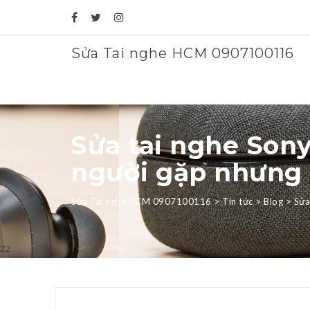
Sửa Tai nghe HCM 0907100116
Sửa tai nghe Sony 
người gặp nhưng 
Sửa Tai nghe HCM 0907100116
>
Tin tức
>
Blog
>
Sửa
zz