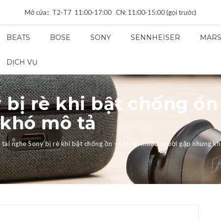
Mở cửa:: T2‑T7 11:00‑17:00 CN: 11:00‑15:00 (gọi trước)
BEATS
BOSE
SONY
SENNHEISER
MARS
DỊCH VỤ
bị rè khi bật chống ồn 
khó mô tả
 tai nghe Sony bị rè khi bật chống ồn – Lỗi rất nhiều người gặp nhưng k