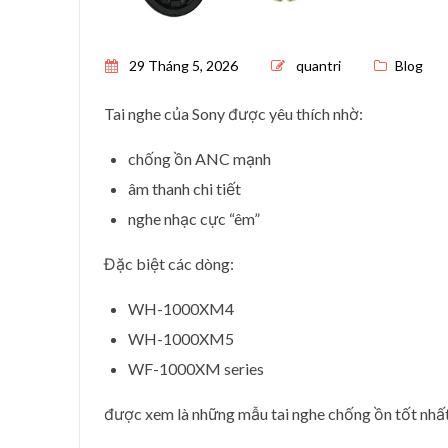
Posted on
29 Tháng 5, 2026
quantri
Blog
Tai nghe của
Sony
được yêu thích nhờ:
chống ồn ANC mạnh
âm thanh chi tiết
nghe nhạc cực “êm”
Đặc biệt các dòng:
WH-1000XM4
WH-1000XM5
WF-1000XM series
được xem là những mẫu tai nghe chống ồn tốt nhất