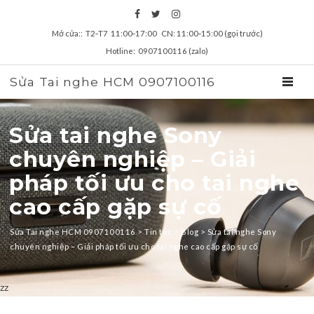
Mở cửa:: T2‑T7 11:00‑17:00 CN: 11:00‑15:00 (gọi trước)
Hotline: 0907100116 (zalo)
Sửa Tai nghe HCM 0907100116
TOGGL
Sửa tai nghe Sony
chuyên nghiệp – Giải
pháp tối ưu cho tai nghe
cao cấp gặp sự cố
Sửa Tai nghe HCM 0907100116
>
Tin tức
>
Blog
>
Sửa tai nghe Sony
chuyên nghiệp – Giải pháp tối ưu cho tai nghe cao cấp gặp sự cố
zz