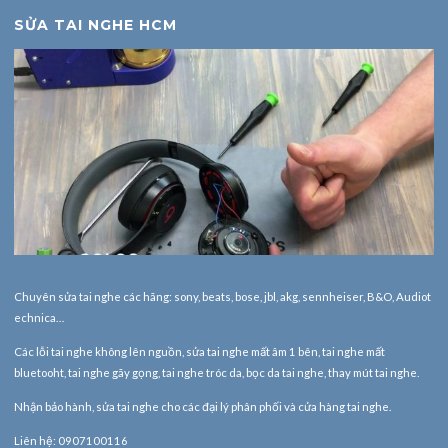
SỬA TAI NGHE HCM
Chuyên sửa tai nghe các hãng: sony, beats, bose, jbl, akg, sennheiser, B&O, Audiot
echnica…
Các lỗi tai nghe không lên nguồn, sửa tai nghe mất âm 1 bên, tai nghe mất
bluetooht, tai nghe gãy gọng, tai nghe tróc da, bọc da tai nghe, thay mút tai nghe.
Nhận bảo hành,
sửa tai nghe
cho các đại lý phân phối và cửa hàng tai nghe.
Liên hệ: 0907100116