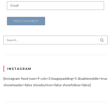
Search for:
SEA
INSTAGRAM
[instagram-feed num=9 cols=3 imagepadding=5 disablemobile=true
showheader=false showbutton=false showfollow=false]