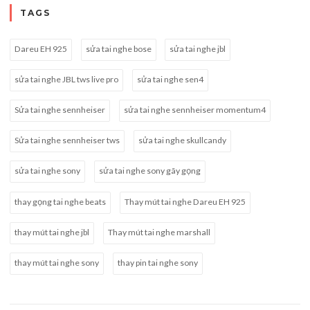
TAGS
Dareu EH 925
sửa tai nghe bose
sửa tai nghe jbl
sửa tai nghe JBL tws live pro
sửa tai nghe sen4
Sửa tai nghe sennheiser
sửa tai nghe sennheiser momentum4
Sửa tai nghe sennheiser tws
sửa tai nghe skullcandy
sửa tai nghe sony
sửa tai nghe sony gãy gọng
thay gọng tai nghe beats
Thay mút tai nghe Dareu EH 925
thay mút tai nghe jbl
Thay mút tai nghe marshall
thay mút tai nghe sony
thay pin tai nghe sony