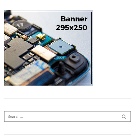
Search for:
SEA