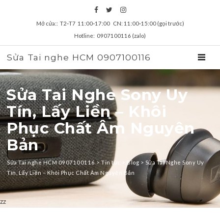
Mở cửa:: T2‑T7 11:00‑17:00 CN: 11:00‑15:00 (gọi trước)
Hotline: 0907100116 (zalo)
Sửa Tai nghe HCM 0907100116
TOGGL
Sửa Tai Nghe Sony Uy
Tín, Lấy Liền – Khôi
Phục Chất Âm Nguyên
Bản
Sửa Tai nghe HCM 0907100116
>
Tin tức
>
Blog
>
Sửa Tai Nghe Sony Uy
Tín, Lấy Liền – Khôi Phục Chất Âm Nguyên Bản
zz