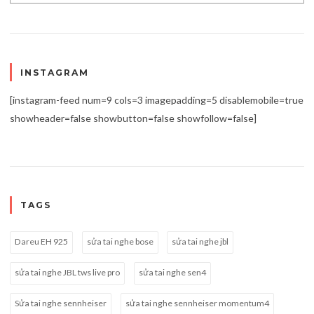
INSTAGRAM
[instagram-feed num=9 cols=3 imagepadding=5 disablemobile=true
showheader=false showbutton=false showfollow=false]
TAGS
Dareu EH 925
sửa tai nghe bose
sửa tai nghe jbl
sửa tai nghe JBL tws live pro
sửa tai nghe sen4
Sửa tai nghe sennheiser
sửa tai nghe sennheiser momentum4