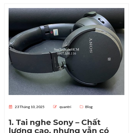
Posted on
23 Tháng 10, 2025
quantri
Blog
1. Tai nghe Sony – Chất
lượng cao, nhưng vẫn có