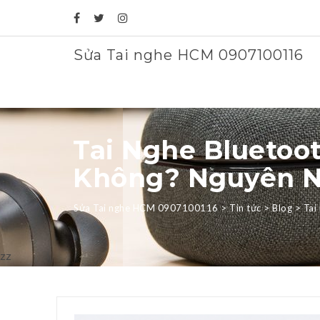
Sửa Tai nghe HCM 0907100116
Tai Nghe Bluetoo
Không? Nguyên N
Sửa Tai nghe HCM 0907100116
>
Tin tức
>
Blog
>
Tai
zz