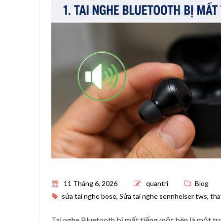
Posted on
11 Tháng 6, 2026
quantri
Blog
sửa tai nghe bose
,
Sửa tai nghe sennheiser tws
,
tha
Tai nghe Bluetooth bị mất tiếng một bên là một tr