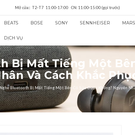
Mở cửa:: T2‑T7 11:00‑17:00 CN: 11:00‑15:00 (gọi trước)
BEATS
BOSE
SONY
SENNHEISER
MARS
DỊCH VỤ
th Bị Mất Tiếng Một Bê
hân Và Cách Khắc Phụ
 Nghe Bluetooth Bị Mất Tiếng Một Bên Có Sửa Được Không? Nguyên Nh