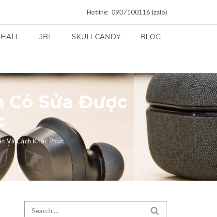
Hotline: 0907100116 (zalo)
HALL
JBL
SKULLCANDY
BLOG
n Có Sửa Được
c
ân Và Cách Khắc Phục
Search for:
SEARCH