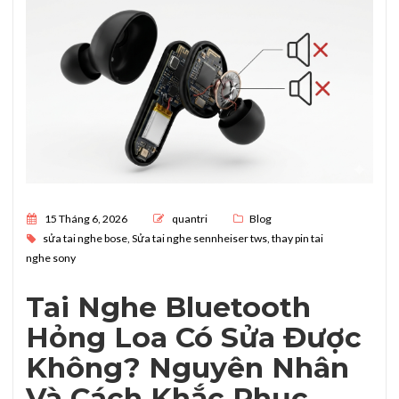
Posted on
15 Tháng 6, 2026
quantri
Blog
sửa tai nghe bose
,
Sửa tai nghe sennheiser tws
,
thay pin tai
nghe sony
Tai Nghe Bluetooth
Hỏng Loa Có Sửa Được
Không? Nguyên Nhân
Và Cách Khắc Phục