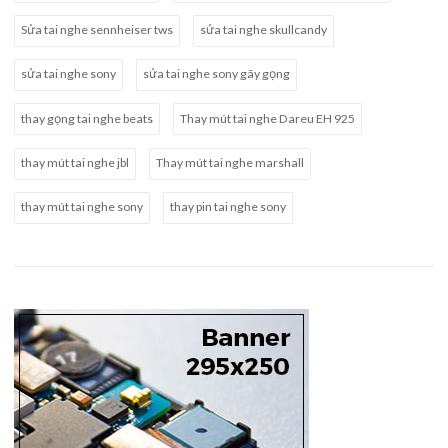
Sửa tai nghe sennheiser tws
sửa tai nghe skullcandy
sửa tai nghe sony
sửa tai nghe sony gãy gọng
thay gọng tai nghe beats
Thay mút tai nghe Dareu EH 925
thay mút tai nghe jbl
Thay mút tai nghe marshall
thay mút tai nghe sony
thay pin tai nghe sony