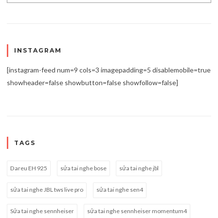
INSTAGRAM
[instagram-feed num=9 cols=3 imagepadding=5 disablemobile=true
showheader=false showbutton=false showfollow=false]
TAGS
Dareu EH 925
sửa tai nghe bose
sửa tai nghe jbl
sửa tai nghe JBL tws live pro
sửa tai nghe sen4
Sửa tai nghe sennheiser
sửa tai nghe sennheiser momentum4