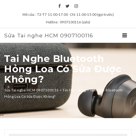
Mở cửa:: T2‑T7 11:00‑17:00 CN: 11:00‑15:00 (gọi trước)
Hotline: 0907100116 (zalo)
Sửa Tai nghe HCM 0907100116
TOGGL
Tai Nghe Bluetooth
Hỏng Loa Có Sửa Được
Không?
Sửa Tai nghe HCM 0907100116
>
Tin tức
>
Blog
>
Tai Nghe Bluetooth
Hỏng Loa Có Sửa Được Không?
zz