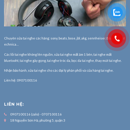
Chuyên sửa tai nghe các hãng: sony, beats, bose, jbl, akg, sennheiser, B&O, Audiot
echnica…
Các lỗi tai nghe không lên nguồn, sửa tai nghe mất âm 1 bên, tai nghe mất
bluetooht, tai nghe gãy gọng, tai nghe tróc da, bọc da tai nghe, thay mút tai nghe.
Nhận bảo hành,
sửa tai nghe
cho các đại lý phân phối và cửa hàng tai nghe.
Liên hệ: 0907100116
LIÊN HỆ:
0907100116 (zalo) - 0707100116
18 Nguyễn Sơn Hà, phường 5, quận 3