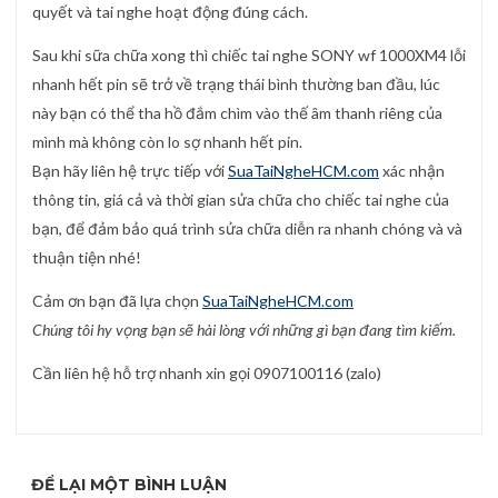
quyết và tai nghe hoạt động đúng cách.
Sau khi sữa chữa xong thì chiếc tai nghe SONY wf 1000XM4 lỗi
nhanh hết pin sẽ trở về trạng thái bình thường ban đầu, lúc
này bạn có thể tha hồ đắm chìm vào thế âm thanh riêng của
mình mà không còn lo sợ nhanh hết pin.
Bạn hãy liên hệ trực tiếp với
SuaTaiNgheHCM.com
xác nhận
thông tin, giá cả và thời gian sửa chữa cho chiếc tai nghe của
bạn, để đảm bảo quá trình sửa chữa diễn ra nhanh chóng và và
thuận tiện nhé!
Cảm ơn bạn đã lựa chọn
SuaTaiNgheHCM.com
Chúng tôi hy vọng bạn sẽ hài lòng với những gì bạn đang tìm kiếm.
Cần liên hệ hỗ trợ nhanh xin gọi 0907100116 (zalo)
ĐỂ LẠI MỘT BÌNH LUẬN