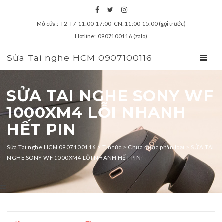
Mở cửa:: T2‑T7 11:00‑17:00 CN: 11:00‑15:00 (gọi trước)
Hotline: 0907100116 (zalo)
Sửa Tai nghe HCM 0907100116
TOGGL
SỬA TAI NGHE SONY WF
1000XM4 LỖI NHANH
HẾT PIN
Sửa Tai nghe HCM 0907100116
>
Tin tức
>
Chưa được phân loại
>
SỬA TAI
NGHE SONY WF 1000XM4 LỖI NHANH HẾT PIN
zz