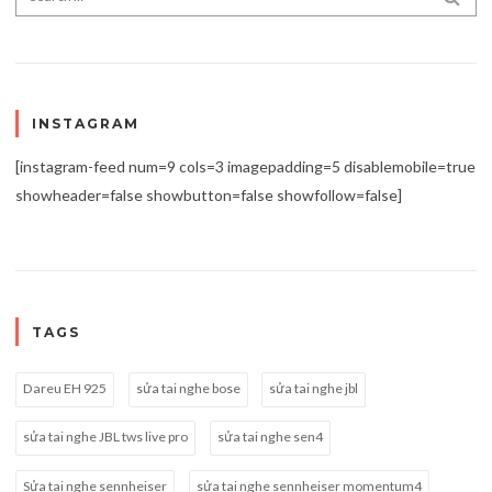
INSTAGRAM
[instagram-feed num=9 cols=3 imagepadding=5 disablemobile=true
showheader=false showbutton=false showfollow=false]
TAGS
Dareu EH 925
sửa tai nghe bose
sửa tai nghe jbl
sửa tai nghe JBL tws live pro
sửa tai nghe sen4
Sửa tai nghe sennheiser
sửa tai nghe sennheiser momentum4