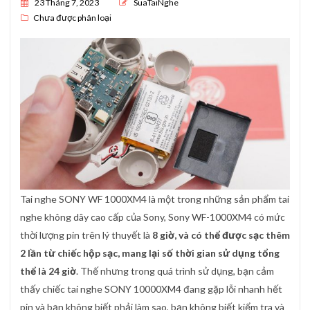
Posted on
23 Tháng 7, 2023
SuaTaiNghe
Chưa được phân loại
Tai nghe SONY WF 1000XM4 là một trong những sản phẩm tai
nghe không dây cao cấp của Sony, Sony WF-1000XM4 có mức
thời lượng pin trên lý thuyết là
8 giờ, và có thể được sạc thêm
2 lần từ chiếc hộp sạc, mang lại số thời gian sử dụng tổng
thể là 24 giờ
. Thế nhưng trong quá trình sử dụng, bạn cảm
thấy chiếc tai nghe SONY 10000XM4 đang gặp lỗi nhanh hết
pin và bạn không biết phải làm sao, bạn không biết kiểm tra và