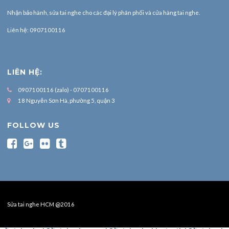
Nhận bảo hành,
sửa tai nghe
cho các đại lý phân phối và cửa hàng tai nghe.
Liên hệ: 0907100116
LIÊN HỆ:
0907100116 (zalo) - 0707100116
18 Nguyễn Sơn Hà, phường 5, quận 3
FOLLOW US
Sửa tai nghe HCM @2016