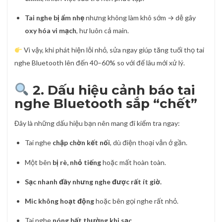
Tai nghe bị ẩm nhẹ
nhưng không làm khô sớm → dễ gây
oxy hóa vi mạch
, hư luôn cả main.
Vì vậy, khi phát hiện lỗi nhỏ, sửa ngay giúp tăng tuổi thọ tai
nghe Bluetooth lên đến 40–60% so với để lâu mới xử lý.
2. Dấu hiệu cảnh báo tai
nghe Bluetooth sắp “chết”
Đây là những dấu hiệu bạn nên mang đi kiểm tra ngay:
Tai nghe
chập chờn kết nối
, dù điện thoại vẫn ở gần.
Một bên
bị rè, nhỏ tiếng
hoặc mất hoàn toàn.
Sạc nhanh đầy nhưng nghe được rất ít giờ.
Mic không hoạt động
hoặc bên gọi nghe rất nhỏ.
Tai nghe
nóng bất thường khi sạc.