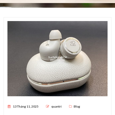
zz
Posted on
13 Tháng 11, 2025
quantri
Blog