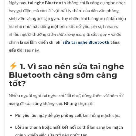
Ngày nay,
tai nghe Bluetooth
không chỉ là công cụ nghe nhạc
hay gọi điện, mà còn là “vật bất ly thân” của dân văn phòng,
sinh viên và người tập gym. Tuy nhiên, khi tai nghe có dấu hiệu
hư nhẹ như mất tiếng một bên, kết nối yếu, pin sụt nhanh,
nhiều người thường
chần chừ không mang đi sửa ngay
– và đó
chính là sai lầm khiến
chi phí
sửa tai nghe Bluetooth
tăng
gấp đôi
sau này.
1. Vì sao nên sửa tai nghe
Bluetooth càng sớm càng
tốt?
Nhiều người nghĩ tai nghe chỉ “lỗi nhẹ”, dùng thêm vài hôm rồi
mang đi sửa cũng không sao. Nhưng thực tế:
Pin yếu lâu ngày
dễ gây
phồng cell
, làm hỏng mạch sạc.
Lỗi âm thanh hoặc mất kết nối
có thể lan sang
bo mạch
chính
, khiến việc sửa trở nên phức tạp.