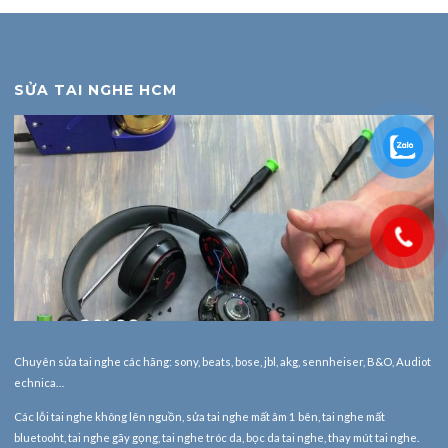
SỬA TAI NGHE HCM
Chuyên sửa tai nghe các hãng: sony, beats, bose, jbl, akg, sennheiser, B&O, Audiot
echnica…
Các lỗi tai nghe không lên nguồn, sửa tai nghe mất âm 1 bên, tai nghe mất
bluetooht, tai nghe gãy gọng, tai nghe tróc da, bọc da tai nghe, thay mút tai nghe.