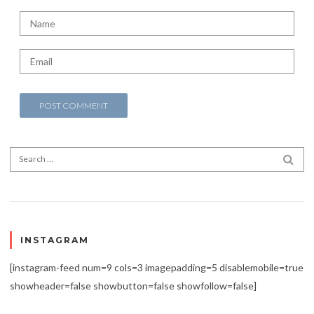
Search for:
SEA
INSTAGRAM
[instagram-feed num=9 cols=3 imagepadding=5 disablemobile=true
showheader=false showbutton=false showfollow=false]