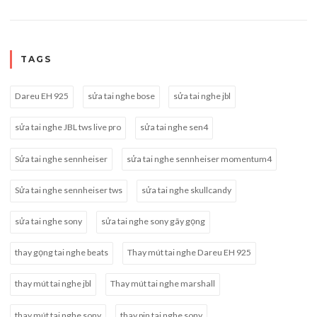
TAGS
Dareu EH 925
sửa tai nghe bose
sửa tai nghe jbl
sửa tai nghe JBL tws live pro
sửa tai nghe sen4
Sửa tai nghe sennheiser
sửa tai nghe sennheiser momentum4
Sửa tai nghe sennheiser tws
sửa tai nghe skullcandy
sửa tai nghe sony
sửa tai nghe sony gãy gọng
thay gọng tai nghe beats
Thay mút tai nghe Dareu EH 925
thay mút tai nghe jbl
Thay mút tai nghe marshall
thay mút tai nghe sony
thay pin tai nghe sony