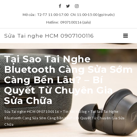
Mở cửa:: T2‑T7 11:00‑17:00 CN: 11:00‑15:00 (gọi trước)
Hotline: 0907100116 (zalo)
Sửa Tai nghe HCM 0907100116
TOGGL
Tại Sao Tai Nghe
Bluetooth Càng Sửa Sớm
Càng Bền Lâu? – Bí
Quyết Từ Chuyên Gia
Sửa Chữa
Sửa Tai nghe HCM 0907100116
>
Tin tức
>
Blog
>
Tại Sao Tai Nghe
Bluetooth Càng Sửa Sớm Càng Bền Lâu? – Bí Quyết Từ Chuyên Gia Sửa
Chữa