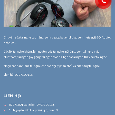
Chuyên sửa tai nghe các hãng: sony, beats, bose, jbl, akg, sennheiser, B&O, Audiot
echnica…
Các lỗi tai nghe không lên nguồn, sửa tai nghe mất âm 1 bên, tai nghe mất
bluetooht, tai nghe gãy gọng, tai nghe tróc da, bọc da tai nghe, thay mút tai nghe.
Nhận bảo hành,
sửa tai nghe
cho các đại lý phân phối và cửa hàng tai nghe.
Liên hệ: 0907100116
LIÊN HỆ:
0907100116 (zalo) - 0707100116
18 Nguyễn Sơn Hà, phường 5, quận 3