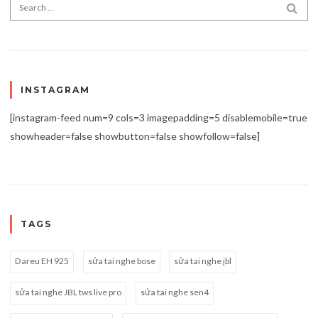
Search for:
SEA
INSTAGRAM
[instagram-feed num=9 cols=3 imagepadding=5 disablemobile=true
showheader=false showbutton=false showfollow=false]
TAGS
Dareu EH 925
sửa tai nghe bose
sửa tai nghe jbl
sửa tai nghe JBL tws live pro
sửa tai nghe sen4