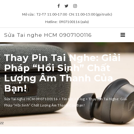
Mở cửa:: T2‑T7 11:00‑17:00 CN: 11:00‑15:00 (gọi trước)
Hotline: 0907100116 (zalo)
Sửa Tai nghe HCM 0907100116
TOGGL
Thay Pin Tai Nghe: Giải
Pháp “Hồi Sinh” Chất
Lượng Âm Thanh Của
Bạn!
Sửa Tai nghe HCM 0907100116
>
Tin tức
>
Blog
>
Thay Pin Tai Nghe: Giải
Pháp “Hồi Sinh” Chất Lượng Âm Thanh Của Bạn!
zz