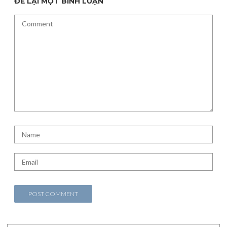
ĐỂ LẠI MỘT BÌNH LUẬN