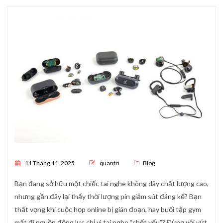
Posted on
11 Tháng 11, 2025
quantri
Blog
Bạn đang sở hữu một chiếc tai nghe không dây chất lượng cao,
nhưng gần đây lại thấy thời lượng pin giảm sút đáng kể? Bạn
thất vọng khi cuộc họp online bị gián đoạn, hay buổi tập gym
mất đi nguồn động lực chỉ vì tai nghe “chết yểu”? Đừng vội vứt