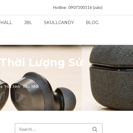
Hotline: 0907100116 (zalo)
HALL
JBL
SKULLCANDY
BLOG
 Thời Lượng Sử
e “Hồi Sinh” Như Mới
Search for:
SEARCH