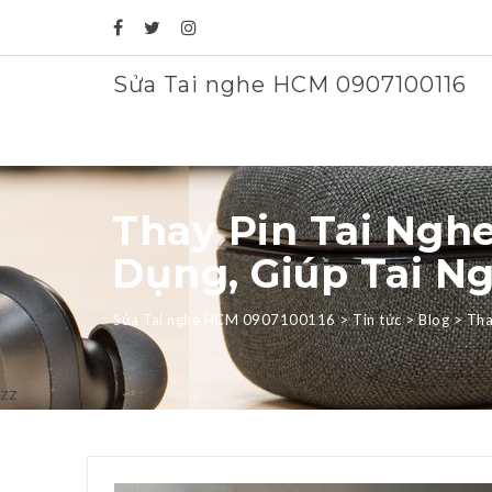
Sửa Tai nghe HCM 0907100116
Thay Pin Tai Nghe
Dụng, Giúp Tai N
Sửa Tai nghe HCM 0907100116
>
Tin tức
>
Blog
>
Tha
zz