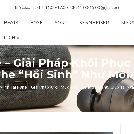
Mở cửa:: T2‑T7 11:00‑17:00 CN: 11:00‑15:00 (gọi trước)
BEATS
BOSE
SONY
SENNHEISER
MARS
DỊCH VỤ
 – Giải Pháp Khôi Phục
ghe “Hồi Sinh” Như Mới
y Pin Tai Nghe – Giải Pháp Khôi Phục Thời Lượng Sử Dụng, Giúp Tai Ngh