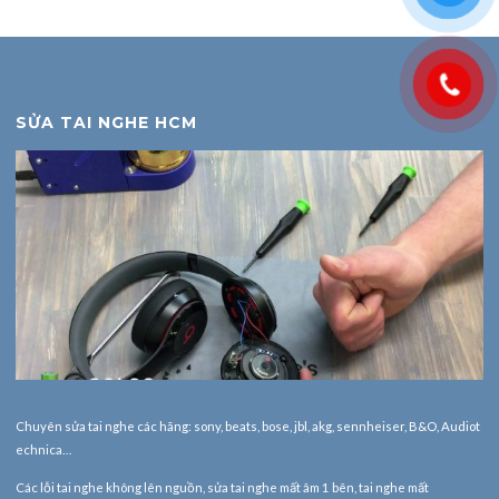
SỬA TAI NGHE HCM
Chuyên sửa tai nghe các hãng: sony, beats, bose, jbl, akg, sennheiser, B&O, Audiot
echnica…
Các lỗi tai nghe không lên nguồn, sửa tai nghe mất âm 1 bên, tai nghe mất