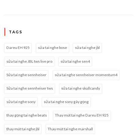
TAGS
Dareu EH 925
sửa tai nghe bose
sửa tai nghe jbl
sửa tai nghe JBL tws live pro
sửa tai nghe sen4
Sửa tai nghe sennheiser
sửa tai nghe sennheiser momentum4
Sửa tai nghe sennheiser tws
sửa tai nghe skullcandy
sửa tai nghe sony
sửa tai nghe sony gãy gọng
thay gọng tai nghe beats
Thay mút tai nghe Dareu EH 925
thay mút tai nghe jbl
Thay mút tai nghe marshall