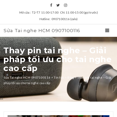
Mở cửa:: T2‑T7 11:00‑17:00 CN: 11:00‑15:00 (gọi trước)
Hotline: 0907100116 (zalo)
Sửa Tai nghe HCM 0907100116
TOGGL
Thay pin tai nghe – Giải
pháp tối ưu cho tai nghe
cao cấp
Sửa Tai nghe HCM 0907100116
>
Tin tức
>
Blog
>
Thay pin tai nghe – Giải
pháp tối ưu cho tai nghe cao cấp
zz