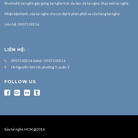
bluetooht, tai nghe gãy gọng, tai nghe tróc da, bọc da tai nghe, thay mút tai nghe.
Nhận bảo hành,
sửa tai nghe
cho các đại lý phân phối và cửa hàng tai nghe.
Liên hệ: 0907100116
LIÊN HỆ:
0907100116 (zalo) - 0707100116
18 Nguyễn Sơn Hà, phường 5, quận 3
FOLLOW US
Sửa tai nghe HCM @2016