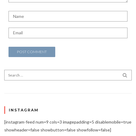
Search for:
SEA
INSTAGRAM
[instagram-feed num=9 cols=3 imagepadding=5 disablemobile=true
showheader=false showbutton=false showfollow=false]