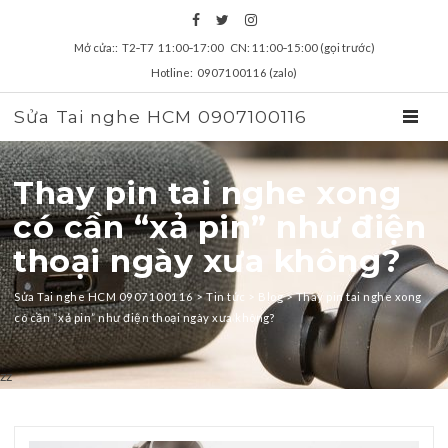
Mở cửa:: T2‑T7 11:00‑17:00 CN: 11:00‑15:00 (gọi trước)
Hotline: 0907100116 (zalo)
Sửa Tai nghe HCM 0907100116
TOGGL
Thay pin tai nghe xong
có cần “xả pin” như điện
thoại ngày xưa không?
Sửa Tai nghe HCM 0907100116
>
Tin tức
>
Blog
>
Thay pin tai nghe xong
có cần “xả pin” như điện thoại ngày xưa không?
zz