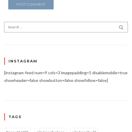
Search for:
SEA
INSTAGRAM
[instagram-feed num=9 cols=3 imagepadding=5 disablemobile=true
showheader=false showbutton=false showfollow=false]
TAGS