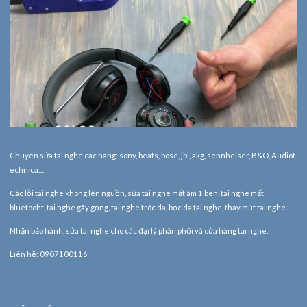
Chuyên sửa tai nghe các hãng: sony, beats, bose, jbl, akg, sennheiser, B&O, Audiot
echnica…
Các lỗi tai nghe không lên nguồn, sửa tai nghe mất âm 1 bên, tai nghe mất
bluetooht, tai nghe gãy gọng, tai nghe tróc da, bọc da tai nghe, thay mút tai nghe.
Nhận bảo hành,
sửa tai nghe
cho các đại lý phân phối và cửa hàng tai nghe.
Liên hệ: 0907100116