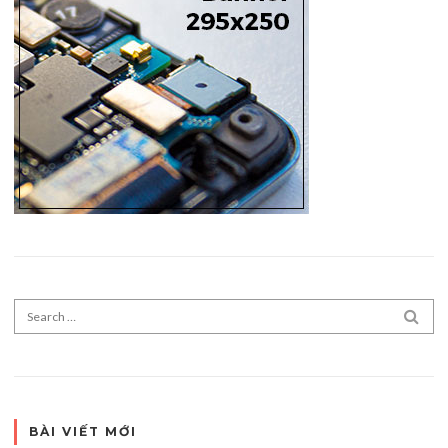
Search for:
SEA
BÀI VIẾT MỚI